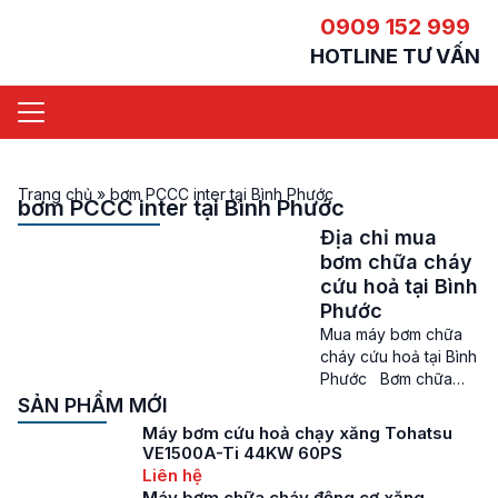
0909 152 999
HOTLINE TƯ VẤN
Trang chủ
»
bơm PCCC inter tại Bình Phước
bơm PCCC inter tại Bình Phước
Địa chỉ mua
bơm chữa cháy
cứu hoả tại Bình
Phước
Mua máy bơm chữa
cháy cứu hoả tại Bình
Phước Bơm chữa
cháy cứu hoả tại Bình
SẢN PHẨM MỚI
Phước – Ngày nay,
Máy bơm cứu hoả chạy xăng Tohatsu
việc lắp đặt hệ thống
VE1500A-Ti 44KW 60PS
phòng cháy chữa
Liên hệ
cháy là yêu cầu bắt
Máy bơm chữa cháy động cơ xăng