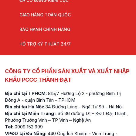
ĐÃ CÓ ĐĂNG KIỂM CỤC
GIAO HÀNG TOÀN QUỐC
BẢO HÀNH CHÍNH HÃNG
HỖ TRỢ KỸ THUẬT 24/7
CÔNG TY CỔ PHẦN SẢN XUẤT VÀ XUẤT NHẬP
KHẨU PCCC THÀNH ĐẠT
Địa chỉ tại TPHCM:
815/7 Hương Lộ 2 - phường Bình Trị
Đông A - quận Bình Tân - TPHCM
Địa chỉ tại Hà Nội:
34 Đường Láng - Ngã Tư Sở - Hà Nội
Địa chỉ tại Miền Trung :
Số 36 đường D1 – KĐT Đại Thành,
Phường Trường Vinh – TP Vinh – Nghệ An
Tel:
0909 152 999
VPĐD tại Đà Nẵng:
440 Ông Ích Khiêm - Vĩnh Trung -