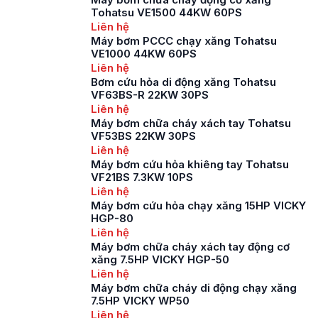
buộc đối với các
Tohatsu VE1500 44KW 60PS
công trình xây dựng,
Liên hệ
nhà cao tầng, khu
Máy bơm PCCC chạy xăng Tohatsu
công nghiệp, nhà
VE1000 44KW 60PS
xưởng, trung tâm
Liên hệ
thương mại,… […]
Bơm cứu hỏa di động xăng Tohatsu
VF63BS-R 22KW 30PS
Liên hệ
Máy bơm chữa cháy xách tay Tohatsu
VF53BS 22KW 30PS
Liên hệ
Máy bơm cứu hỏa khiêng tay Tohatsu
VF21BS 7.3KW 10PS
Liên hệ
Máy bơm cứu hỏa chạy xăng 15HP VICKY
HGP-80
Liên hệ
Máy bơm chữa cháy xách tay động cơ
xăng 7.5HP VICKY HGP-50
Liên hệ
Máy bơm chữa cháy di động chạy xăng
7.5HP VICKY WP50
Liên hệ