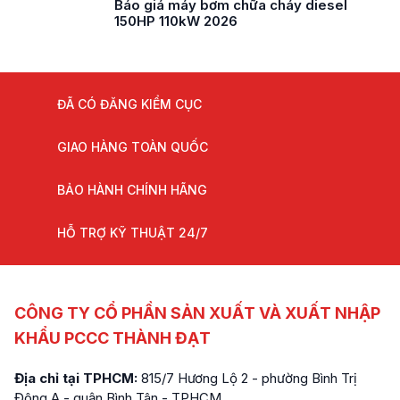
Báo giá máy bơm chữa cháy diesel
150HP 110kW 2026
ĐÃ CÓ ĐĂNG KIỂM CỤC
GIAO HÀNG TOÀN QUỐC
BẢO HÀNH CHÍNH HÃNG
HỖ TRỢ KỸ THUẬT 24/7
CÔNG TY CỔ PHẦN SẢN XUẤT VÀ XUẤT NHẬP
KHẨU PCCC THÀNH ĐẠT
Địa chỉ tại TPHCM:
815/7 Hương Lộ 2 - phường Bình Trị
Đông A - quận Bình Tân - TPHCM