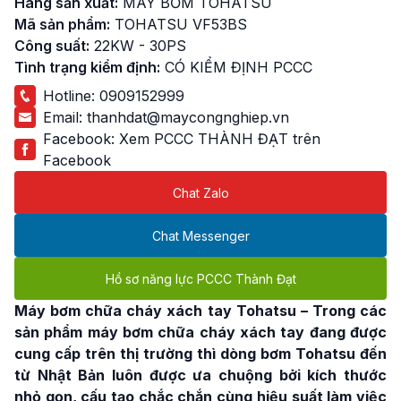
Hãng sản xuất:
MÁY BƠM TOHATSU
Mã sản phẩm:
TOHATSU VF53BS
Công suất:
22KW - 30PS
Tình trạng kiểm định:
CÓ KIỂM ĐỊNH PCCC
Hotline:
0909152999
Email:
thanhdat@maycongnghiep.vn
Facebook:
Xem PCCC THÀNH ĐẠT trên
Facebook
Chat Zalo
Chat Messenger
Hồ sơ năng lực PCCC Thành Đạt
Máy bơm chữa cháy xách tay Tohatsu
– Trong các
sản phẩm máy bơm chữa cháy xách tay đang được
cung cấp trên thị trường thì dòng bơm Tohatsu đến
từ Nhật Bản luôn được ưa chuộng bởi kích thước
nhỏ gọn, cấu tạo chắc chắn cùng hiệu suất làm việc