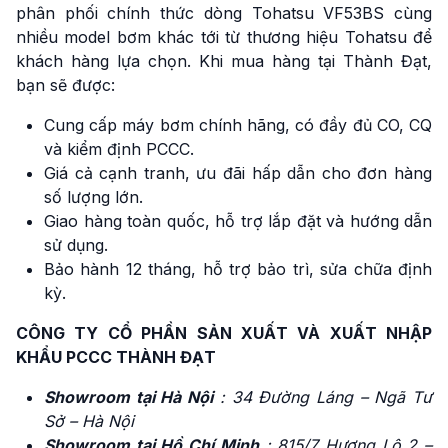
phân phối chính thức dòng Tohatsu VF53BS cùng
nhiều model bơm khác tới từ thương hiệu Tohatsu để
khách hàng lựa chọn. Khi mua hàng tại Thành Đạt,
bạn sẽ được:
Cung cấp máy bơm chính hãng, có đầy đủ CO, CQ
và kiểm định PCCC.
Giá cả cạnh tranh, ưu đãi hấp dẫn cho đơn hàng
số lượng lớn.
Giao hàng toàn quốc, hỗ trợ lắp đặt và hướng dẫn
sử dụng.
Bảo hành 12 tháng, hỗ trợ bảo trì, sửa chữa định
kỳ.
CÔNG TY CỔ PHẦN SẢN XUẤT VÀ XUẤT NHẬP
KHẨU PCCC THÀNH ĐẠT
Showroom tại Hà Nội
: 34 Đường Láng – Ngã Tư
Sở – Hà Nội
Showroom tại Hồ Chí Minh
: 815/7 Hương Lộ 2 –