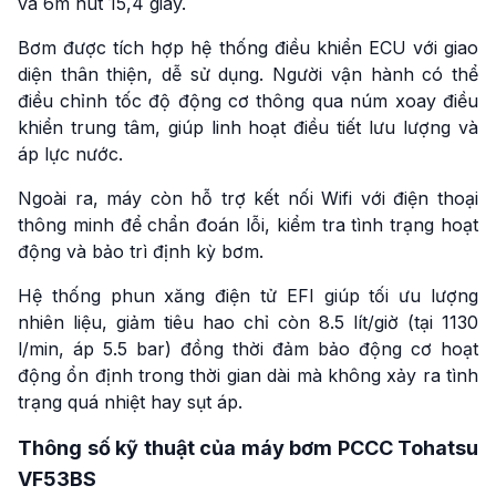
và 6m hút 15,4 giây.
Bơm được tích hợp hệ thống điều khiển ECU với giao
diện thân thiện, dễ sử dụng. Người vận hành có thể
điều chỉnh tốc độ động cơ thông qua núm xoay điều
khiển trung tâm, giúp linh hoạt điều tiết lưu lượng và
áp lực nước.
Ngoài ra, máy còn hỗ trợ kết nối Wifi với điện thoại
thông minh để chẩn đoán lỗi, kiểm tra tình trạng hoạt
động và bảo trì định kỳ bơm.
Hệ thống phun xăng điện tử EFI giúp tối ưu lượng
nhiên liệu, giảm tiêu hao chỉ còn 8.5 lít/giờ (tại 1130
l/min, áp 5.5 bar) đồng thời đảm bảo động cơ hoạt
động ổn định trong thời gian dài mà không xảy ra tình
trạng quá nhiệt hay sụt áp.
Thông số kỹ thuật của máy bơm PCCC Tohatsu
VF53BS