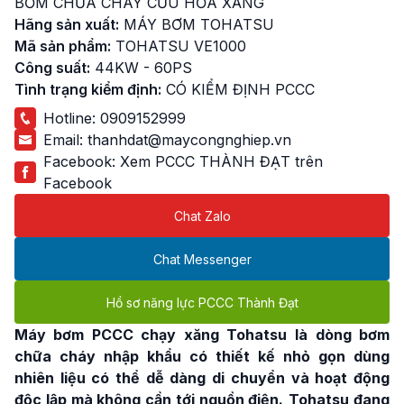
BƠM CHỮA CHÁY CỨU HỎA XĂNG
Hãng sản xuất:
MÁY BƠM TOHATSU
Mã sản phẩm:
TOHATSU VE1000
Công suất:
44KW - 60PS
Tình trạng kiểm định:
CÓ KIỂM ĐỊNH PCCC
Hotline:
0909152999
Email:
thanhdat@maycongnghiep.vn
Facebook:
Xem PCCC THÀNH ĐẠT trên
Facebook
Chat Zalo
Chat Messenger
Hồ sơ năng lực PCCC Thành Đạt
Máy bơm PCCC chạy xăng Tohatsu
là dòng bơm
chữa cháy nhập khẩu có thiết kế nhỏ gọn dùng
nhiên liệu có thể dễ dàng di chuyển và hoạt động
độc lập mà không cần tới nguồn điện.
Tohatsu đang