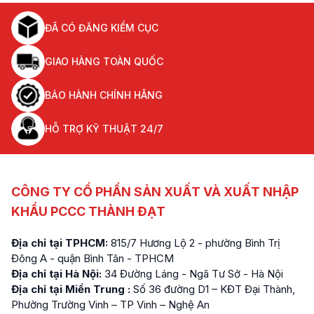
ĐÃ CÓ ĐĂNG KIỂM CỤC
GIAO HÀNG TOÀN QUỐC
BẢO HÀNH CHÍNH HÃNG
HỖ TRỢ KỸ THUẬT 24/7
CÔNG TY CỔ PHẦN SẢN XUẤT VÀ XUẤT NHẬP
KHẨU PCCC THÀNH ĐẠT
Địa chỉ tại TPHCM:
815/7 Hương Lộ 2 - phường Bình Trị
Đông A - quận Bình Tân - TPHCM
Địa chỉ tại Hà Nội:
34 Đường Láng - Ngã Tư Sở - Hà Nội
Địa chỉ tại Miền Trung :
Số 36 đường D1 – KĐT Đại Thành,
Phường Trường Vinh – TP Vinh – Nghệ An