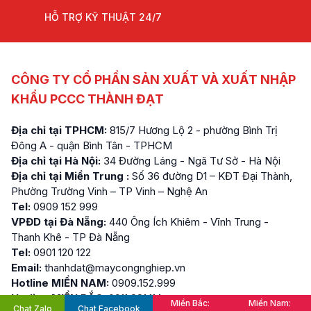
HỖ TRỢ KỸ THUẬT 24/7
CÔNG TY CỔ PHẦN SẢN XUẤT VÀ XUẤT NHẬP
KHẨU PCCC THÀNH ĐẠT
Địa chỉ tại TPHCM:
815/7 Hương Lộ 2 - phường Bình Trị
Đông A - quận Bình Tân - TPHCM
Địa chỉ tại Hà Nội:
34 Đường Láng - Ngã Tư Sở - Hà Nội
Địa chỉ tại Miền Trung :
Số 36 đường D1 – KĐT Đại Thành,
Phường Trường Vinh – TP Vinh – Nghệ An
Tel:
0909 152 999
VPĐD tại Đà Nẵng:
440 Ông Ích Khiêm - Vĩnh Trung -
Thanh Khê - TP Đà Nẵng
Tel:
0901 120 122
Email:
thanhdat@maycongnghiep.vn
Hotline MIỀN NAM:
0909.152.999
Hotline MIỀN BẮC:
0911.881.114
Miền Bắc:
Miền Nam:
Chat Zalo
Chat Facebook