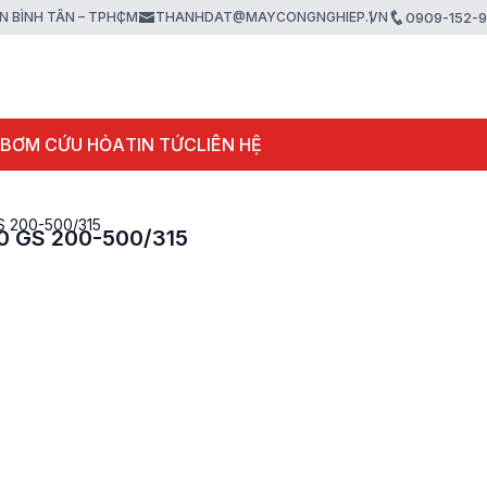
ẬN BÌNH TÂN – TPHCM
THANHDAT@MAYCONGNGHIEP.VN
0909-152-
 BƠM CỨU HỎA
TIN TỨC
LIÊN HỆ
S 200-500/315
0 GS 200-500/315