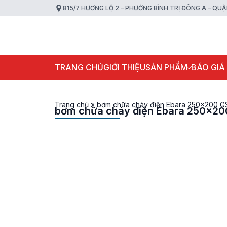
815/7 HƯƠNG LỘ 2 – PHƯỜNG BÌNH TRỊ ĐÔNG A – QU
TRANG CHỦ
GIỚI THIỆU
SẢN PHẨM
BÁO GIÁ
Trang chủ
»
bơm chữa cháy điện Ebara 250x200 G
bơm chữa cháy điện Ebara 250x20