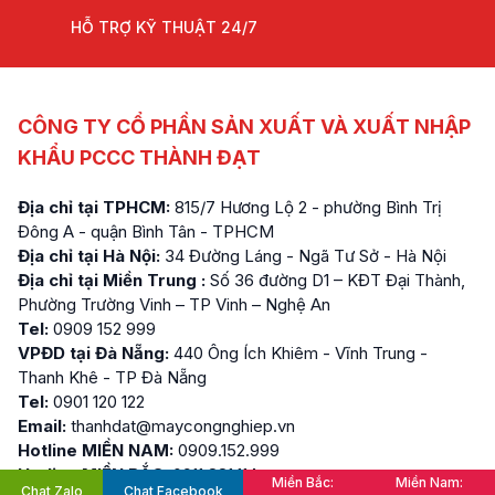
HỖ TRỢ KỸ THUẬT 24/7
CÔNG TY CỔ PHẦN SẢN XUẤT VÀ XUẤT NHẬP
KHẨU PCCC THÀNH ĐẠT
Địa chỉ tại TPHCM:
815/7 Hương Lộ 2 - phường Bình Trị
Đông A - quận Bình Tân - TPHCM
Địa chỉ tại Hà Nội:
34 Đường Láng - Ngã Tư Sở - Hà Nội
Địa chỉ tại Miền Trung :
Số 36 đường D1 – KĐT Đại Thành,
Phường Trường Vinh – TP Vinh – Nghệ An
Tel:
0909 152 999
VPĐD tại Đà Nẵng:
440 Ông Ích Khiêm - Vĩnh Trung -
Thanh Khê - TP Đà Nẵng
Tel:
0901 120 122
Email:
thanhdat@maycongnghiep.vn
Hotline MIỀN NAM:
0909.152.999
Hotline MIỀN BẮC:
0911.881.114
Miền Bắc:
Miền Nam:
Chat Zalo
Chat Facebook