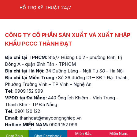
HỖ TRỢ KỸ THUẬT 24/7
CÔNG TY CỔ PHẦN SẢN XUẤT VÀ XUẤT NHẬP
KHẨU PCCC THÀNH ĐẠT
Địa chỉ tại TPHCM:
815/7 Hương Lộ 2 - phường Bình Trị
Đông A - quận Bình Tân - TPHCM
Địa chỉ tại Hà Nội:
34 Đường Láng - Ngã Tư Sở - Hà Nội
Địa chỉ tại Miền Trung :
Số 36 đường D1 – KĐT Đại Thành,
Phường Trường Vinh – TP Vinh – Nghệ An
Tel:
0909 152 999
VPĐD tại Đà Nẵng:
440 Ông Ích Khiêm - Vĩnh Trung -
Thanh Khê - TP Đà Nẵng
Tel:
0901 120 122
Email:
thanhdat@maycongnghiep.vn
Hotline MIỀN NAM:
0909.152.999
Hotline MIỀN BẮC:
0911.881.114
Miền Bắc:
Miền Nam:
Chat Zalo
Chat Facebook