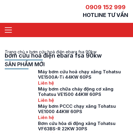
0909 152 999
HOTLINE TƯ VẤN
Trang chủ
»
bơm cứu hoả điện ebara fsa 90kw
bơm cứu hoả điện ebara fsa 90kw
SẢN PHẨM MỚI
Máy bơm cứu hoả chạy xăng Tohatsu
VE1500A-Ti 44KW 60PS
Liên hệ
Máy bơm chữa cháy động cơ xăng
Tohatsu VE1500 44KW 60PS
Liên hệ
Máy bơm PCCC chạy xăng Tohatsu
VE1000 44KW 60PS
Liên hệ
Bơm cứu hỏa di động xăng Tohatsu
VF63BS-R 22KW 30PS