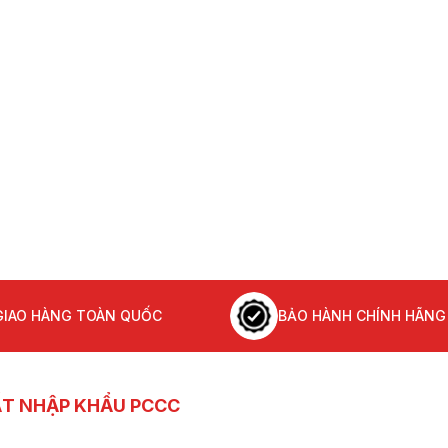
Máy bơm chữa cháy c
bệnh viện
Máy bơm chữa cháy c
chung cư mini
Máy bơm chữa cháy c
trường học
Báo giá máy bơm chữ
cháy diesel 180HP
132kW 2026
GIAO HÀNG TOÀN QUỐC
BẢO HÀNH CHÍNH HÃNG
ẤT NHẬP KHẨU PCCC