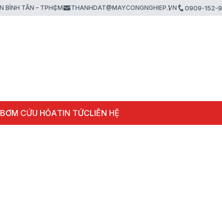
ẬN BÌNH TÂN – TPHCM
THANHDAT@MAYCONGNGHIEP.VN
0909-152-
 BƠM CỨU HỎA
TIN TỨC
LIÊN HỆ
Máy bơm cứu hoả chạ
xăng Tohatsu VE1500
Ti 44KW 60PS
Liên hệ
Máy bơm chữa cháy