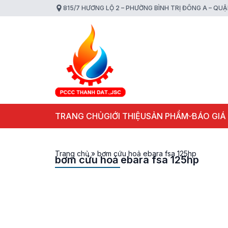
815/7 HƯƠNG LỘ 2 – PHƯỜNG BÌNH TRỊ ĐÔNG A – QU
TRANG CHỦ
GIỚI THIỆU
SẢN PHẨM
BÁO GIÁ
Trang chủ
»
bơm cứu hoả ebara fsa 125hp
bơm cứu hoả ebara fsa 125hp