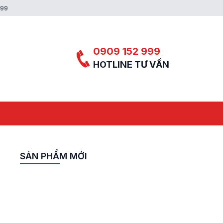
999
0909 152 999
HOTLINE TƯ VẤN
SẢN PHẨM MỚI
y
A-