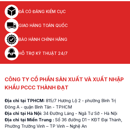
ĐÃ CÓ ĐĂNG KIỂM CỤC
GIAO HÀNG TOÀN QUỐC
BẢO HÀNH CHÍNH HÃNG
HỖ TRỢ KỸ THUẬT 24/7
CÔNG TY CỔ PHẦN SẢN XUẤT VÀ XUẤT NHẬP
KHẨU PCCC THÀNH ĐẠT
Địa chỉ tại TPHCM:
815/7 Hương Lộ 2 - phường Bình Trị
Đông A - quận Bình Tân - TPHCM
Địa chỉ tại Hà Nội:
34 Đường Láng - Ngã Tư Sở - Hà Nội
Địa chỉ tại Miền Trung :
Số 36 đường D1 – KĐT Đại Thành,
Phường Trường Vinh – TP Vinh – Nghệ An