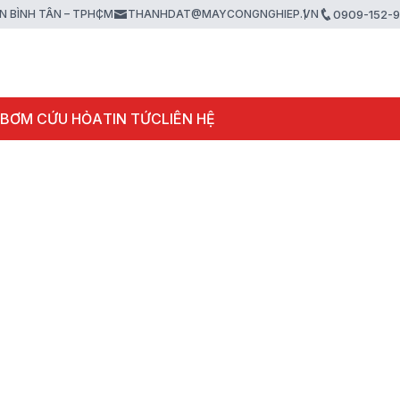
ẬN BÌNH TÂN – TPHCM
THANHDAT@MAYCONGNGHIEP.VN
0909-152-
 BƠM CỨU HỎA
TIN TỨC
LIÊN HỆ