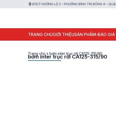
815/7 HƯƠNG LỘ 2 – PHƯỜNG BÌNH TRỊ ĐÔNG A – QU
TRANG CHỦ
GIỚI THIỆU
SẢN PHẨM
BÁO GIÁ
Trang chủ
»
bơm inter trục rời CA125-315/90
bơm inter trục rời CA125-315/90