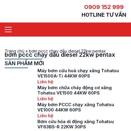
0909 152 999
HOTLINE TƯ VẤN
Trang chủ
»
bơm pccc chạy dầu diesel 22kw pentax
bơm pccc chạy dầu diesel 22kw pentax
SẢN PHẨM MỚI
Máy bơm cứu hoả chạy xăng Tohatsu
VE1500A-Ti 44KW 60PS
Liên hệ
Máy bơm chữa cháy động cơ xăng
Tohatsu VE1500 44KW 60PS
Liên hệ
Máy bơm PCCC chạy xăng Tohatsu
VE1000 44KW 60PS
Liên hệ
Bơm cứu hỏa di động xăng Tohatsu
VF63BS-R 22KW 30PS