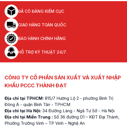
ĐÃ CÓ ĐĂNG KIỂM CỤC
GIAO HÀNG TOÀN QUỐC
BẢO HÀNH CHÍNH HÃNG
HỖ TRỢ KỸ THUẬT 24/7
CÔNG TY CỔ PHẦN SẢN XUẤT VÀ XUẤT NHẬP
KHẨU PCCC THÀNH ĐẠT
Địa chỉ tại TPHCM:
815/7 Hương Lộ 2 - phường Bình Trị
Đông A - quận Bình Tân - TPHCM
Địa chỉ tại Hà Nội:
34 Đường Láng - Ngã Tư Sở - Hà Nội
Địa chỉ tại Miền Trung :
Số 36 đường D1 – KĐT Đại Thành,
Phường Trường Vinh – TP Vinh – Nghệ An