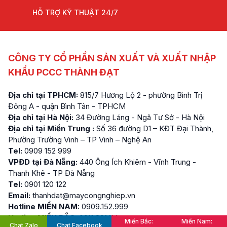
HỖ TRỢ KỸ THUẬT 24/7
CÔNG TY CỔ PHẦN SẢN XUẤT VÀ XUẤT NHẬP
KHẨU PCCC THÀNH ĐẠT
Địa chỉ tại TPHCM:
815/7 Hương Lộ 2 - phường Bình Trị
Đông A - quận Bình Tân - TPHCM
Địa chỉ tại Hà Nội:
34 Đường Láng - Ngã Tư Sở - Hà Nội
Địa chỉ tại Miền Trung :
Số 36 đường D1 – KĐT Đại Thành,
Phường Trường Vinh – TP Vinh – Nghệ An
Tel:
0909 152 999
VPĐD tại Đà Nẵng:
440 Ông Ích Khiêm - Vĩnh Trung -
Thanh Khê - TP Đà Nẵng
Tel:
0901 120 122
Email:
thanhdat@maycongnghiep.vn
Hotline MIỀN NAM:
0909.152.999
Hotline MIỀN BẮC:
0911.881.114
Miền Bắc:
Miền Nam:
Chat Zalo
Chat Facebook