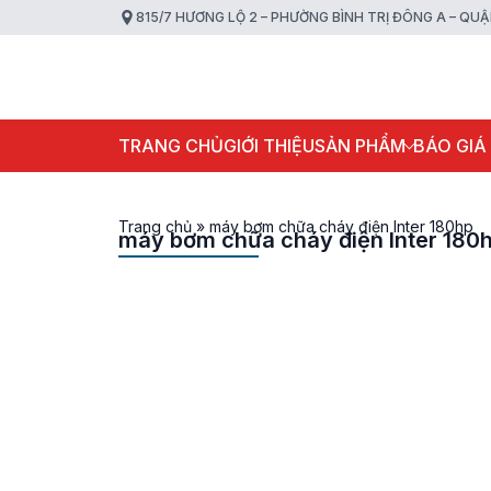
815/7 HƯƠNG LỘ 2 – PHƯỜNG BÌNH TRỊ ĐÔNG A – QU
TRANG CHỦ
GIỚI THIỆU
SẢN PHẨM
BÁO GIÁ
Trang chủ
»
máy bơm chữa cháy điện Inter 180hp
máy bơm chữa cháy điện Inter 180