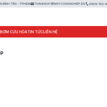
ẬN BÌNH TÂN – TPHCM
THANHDAT@MAYCONGNGHIEP.VN
0909-152-
 BƠM CỨU HỎA
TIN TỨC
LIÊN HỆ
hp