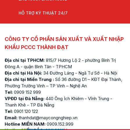
HỖ TRỢ KỸ THUẬT 24/7
CÔNG TY CỔ PHẦN SẢN XUẤT VÀ XUẤT NHẬP
KHẨU PCCC THÀNH ĐẠT
Địa chỉ tại TPHCM:
815/7 Hương Lộ 2 - phường Bình Trị
Đông A - quận Bình Tân - TPHCM
Địa chỉ tại Hà Nội:
34 Đường Láng - Ngã Tư Sở - Hà Nội
Địa chỉ tại Miền Trung :
Số 36 đường D1 – KĐT Đại Thành,
Phường Trường Vinh – TP Vinh – Nghệ An
Tel:
0909 152 999
VPĐD tại Đà Nẵng:
440 Ông Ích Khiêm - Vĩnh Trung -
Thanh Khê - TP Đà Nẵng
Tel:
0901 120 122
Email:
thanhdat@maycongnghiep.vn
Hotline MIỀN NAM:
0909.152.999