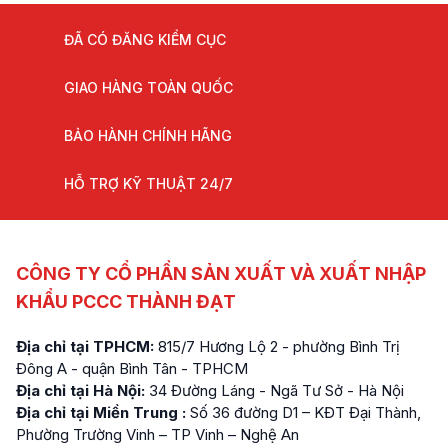
ĐÃ CÓ ĐĂNG KIỂM CỤC
GIAO HÀNG TOÀN QUỐC
BẢO HÀNH CHÍNH HÃNG
HỖ TRỢ KỸ THUẬT 24/7
CÔNG TY CỔ PHẦN SẢN XUẤT VÀ XUẤT NHẬP
KHẨU PCCC THÀNH ĐẠT
Địa chỉ tại TPHCM:
815/7 Hương Lộ 2 - phường Bình Trị
Đông A - quận Bình Tân - TPHCM
Địa chỉ tại Hà Nội:
34 Đường Láng - Ngã Tư Sở - Hà Nội
Địa chỉ tại Miền Trung :
Số 36 đường D1 – KĐT Đại Thành,
Phường Trường Vinh – TP Vinh – Nghệ An