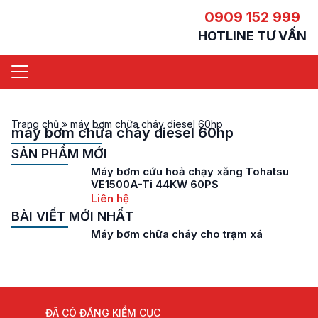
0909 152 999
HOTLINE TƯ VẤN
Trang chủ
»
máy bơm chữa cháy diesel 60hp
máy bơm chữa cháy diesel 60hp
SẢN PHẨM MỚI
Máy bơm cứu hoả chạy xăng Tohatsu
VE1500A-Ti 44KW 60PS
Liên hệ
BÀI VIẾT MỚI NHẤT
Máy bơm chữa cháy cho trạm xá
ĐÃ CÓ ĐĂNG KIỂM CỤC