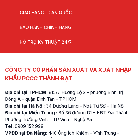
GIAO HÀNG TOÀN QUỐC
BẢO HÀNH CHÍNH HÃNG
HỖ TRỢ KỸ THUẬT 24/7
CÔNG TY CỔ PHẦN SẢN XUẤT VÀ XUẤT NHẬP
KHẨU PCCC THÀNH ĐẠT
Địa chỉ tại TPHCM:
815/7 Hương Lộ 2 - phường Bình Trị
Đông A - quận Bình Tân - TPHCM
Địa chỉ tại Hà Nội:
34 Đường Láng - Ngã Tư Sở - Hà Nội
Địa chỉ tại Miền Trung :
Số 36 đường D1 – KĐT Đại Thành,
Phường Trường Vinh – TP Vinh – Nghệ An
Tel:
0909 152 999
VPĐD tại Đà Nẵng:
440 Ông Ích Khiêm - Vĩnh Trung -