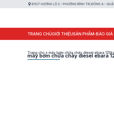
815/7 HƯƠNG LỘ 2 – PHƯỜNG BÌNH TRỊ ĐÔNG A – QU
TRANG CHỦ
GIỚI THIỆU
SẢN PHẨM
BÁO GIÁ
Trang chủ
»
máy bơm chữa cháy diesel ebara 125k
máy bơm chữa cháy diesel ebara 