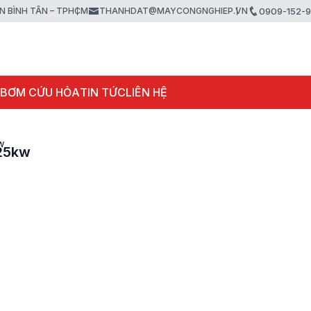
ẬN BÌNH TÂN – TPHCM
THANHDAT@MAYCONGNGHIEP.VN
0909-152-
 BƠM CỨU HỎA
TIN TỨC
LIÊN HỆ
w
125kw