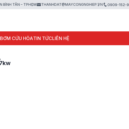
ẬN BÌNH TÂN – TPHCM
THANHDAT@MAYCONGNGHIEP.VN
0909-152-
 BƠM CỨU HỎA
TIN TỨC
LIÊN HỆ
w
37kw