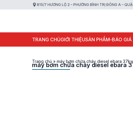
815/7 HƯƠNG LỘ 2 – PHƯỜNG BÌNH TRỊ ĐÔNG A – QU
TRANG CHỦ
GIỚI THIỆU
SẢN PHẨM
BÁO GIÁ
Trang chủ
»
máy bơm chữa cháy diesel ebara 37k
máy bơm chữa cháy diesel ebara 