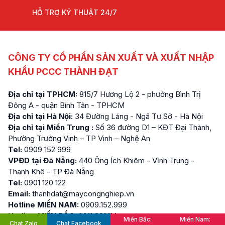
HỖ TRỢ KỸ THUẬT 24/7
CÔNG TY CỔ PHẦN SẢN XUẤT VÀ XUẤT NHẬP
KHẨU PCCC THÀNH ĐẠT
Địa chỉ tại TPHCM:
815/7 Hương Lộ 2 - phường Bình Trị
Đông A - quận Bình Tân - TPHCM
Địa chỉ tại Hà Nội:
34 Đường Láng - Ngã Tư Sở - Hà Nội
Địa chỉ tại Miền Trung :
Số 36 đường D1 – KĐT Đại Thành,
Phường Trường Vinh – TP Vinh – Nghệ An
Tel:
0909 152 999
VPĐD tại Đà Nẵng:
440 Ông Ích Khiêm - Vĩnh Trung -
Thanh Khê - TP Đà Nẵng
Tel:
0901 120 122
Email:
thanhdat@maycongnghiep.vn
Hotline MIỀN NAM:
0909.152.999
Hotline MIỀN BẮC:
0911.881.114
Miền Bắc:
Miền Nam:
Chat Zalo
Chat Facebook