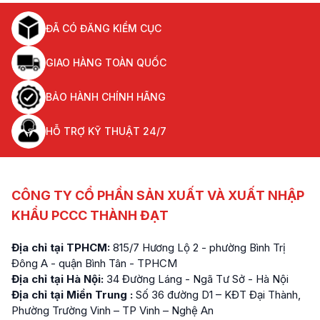
ĐÃ CÓ ĐĂNG KIỂM CỤC
GIAO HÀNG TOÀN QUỐC
BẢO HÀNH CHÍNH HÃNG
HỖ TRỢ KỸ THUẬT 24/7
CÔNG TY CỔ PHẦN SẢN XUẤT VÀ XUẤT NHẬP
KHẨU PCCC THÀNH ĐẠT
Địa chỉ tại TPHCM:
815/7 Hương Lộ 2 - phường Bình Trị
Đông A - quận Bình Tân - TPHCM
Địa chỉ tại Hà Nội:
34 Đường Láng - Ngã Tư Sở - Hà Nội
Địa chỉ tại Miền Trung :
Số 36 đường D1 – KĐT Đại Thành,
Phường Trường Vinh – TP Vinh – Nghệ An