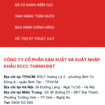
ĐÃ CÓ ĐĂNG KIỂM CỤC
GIAO HÀNG TOÀN QUỐC
BẢO HÀNH CHÍNH HÃNG
HỖ TRỢ KỸ THUẬT 24/7
CÔNG TY CỔ PHẦN SẢN XUẤT VÀ XUẤT NHẬP
KHẨU PCCC THÀNH ĐẠT
Địa chỉ tại TPHCM:
815/7 Hương Lộ 2 - phường Bình Trị
Đông A - quận Bình Tân - TPHCM
Địa chỉ tại Hà Nội:
34 Đường Láng - Ngã Tư Sở - Hà Nội
Địa chỉ tại Miền Trung :
Số 36 đường D1 – KĐT Đại Thành,
Phường Trường Vinh – TP Vinh – Nghệ An
Tel:
0909 152 999