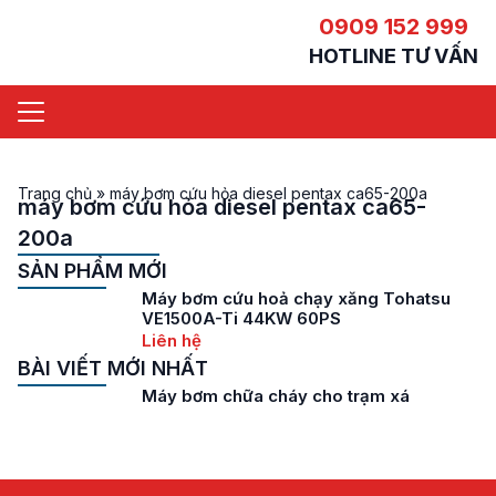
0909 152 999
HOTLINE TƯ VẤN
Trang chủ
»
máy bơm cứu hỏa diesel pentax ca65-200a
máy bơm cứu hỏa diesel pentax ca65-
200a
SẢN PHẨM MỚI
Máy bơm cứu hoả chạy xăng Tohatsu
VE1500A-Ti 44KW 60PS
Liên hệ
BÀI VIẾT MỚI NHẤT
Máy bơm chữa cháy cho trạm xá