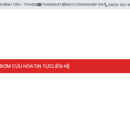
ẬN BÌNH TÂN – TPHCM
THANHDAT@MAYCONGNGHIEP.VN
0909-152-
 BƠM CỨU HỎA
TIN TỨC
LIÊN HỆ
Máy bơm cứu hoả chạ
xăng Tohatsu VE1500
Ti 44KW 60PS
Liên hệ
Máy bơm chữa cháy