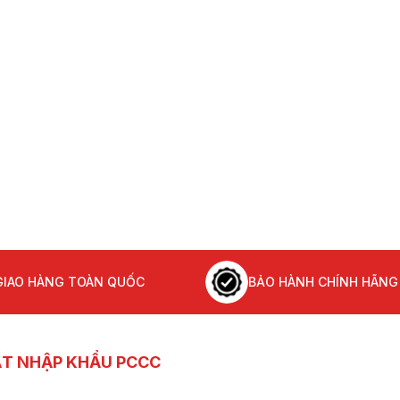
Máy bơm chữa cháy c
bệnh viện
Máy bơm chữa cháy c
chung cư mini
Máy bơm chữa cháy c
trường học
Báo giá máy bơm chữ
cháy diesel 180HP
132kW 2026
GIAO HÀNG TOÀN QUỐC
BẢO HÀNH CHÍNH HÃNG
ẤT NHẬP KHẨU PCCC