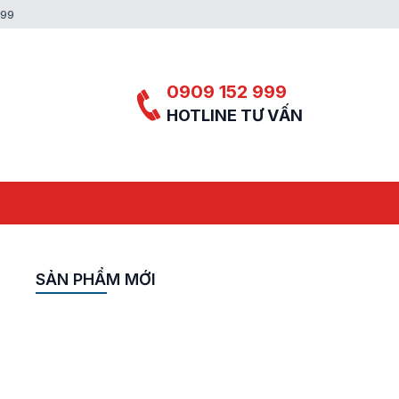
999
0909 152 999
HOTLINE TƯ VẤN
SẢN PHẨM MỚI
y
A-