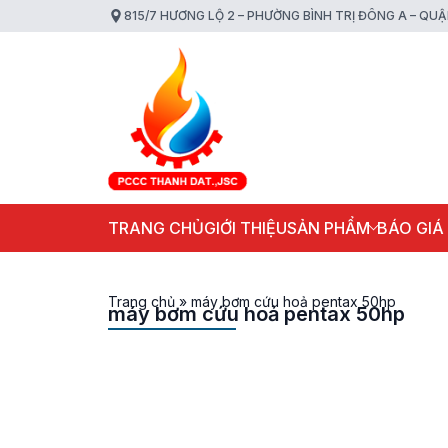
815/7 HƯƠNG LỘ 2 – PHƯỜNG BÌNH TRỊ ĐÔNG A – QU
TRANG CHỦ
GIỚI THIỆU
SẢN PHẨM
BÁO GIÁ
Trang chủ
»
máy bơm cứu hoả pentax 50hp
máy bơm cứu hoả pentax 50hp