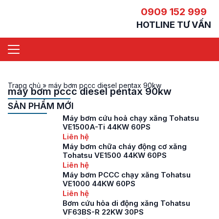
0909 152 999
HOTLINE TƯ VẤN
Trang chủ
»
máy bơm pccc diesel pentax 90kw
máy bơm pccc diesel pentax 90kw
SẢN PHẨM MỚI
Máy bơm cứu hoả chạy xăng Tohatsu
VE1500A-Ti 44KW 60PS
Liên hệ
Máy bơm chữa cháy động cơ xăng
Tohatsu VE1500 44KW 60PS
Liên hệ
Máy bơm PCCC chạy xăng Tohatsu
VE1000 44KW 60PS
Liên hệ
Bơm cứu hỏa di động xăng Tohatsu
VF63BS-R 22KW 30PS