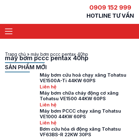
0909 152 999
HOTLINE TƯ VẤN
Trang chủ
»
máy bơm pccc pentax 40hp
máy bơm pccc pentax 40hp
SẢN PHẨM MỚI
Máy bơm cứu hoả chạy xăng Tohatsu
VE1500A-Ti 44KW 60PS
Liên hệ
Máy bơm chữa cháy động cơ xăng
Tohatsu VE1500 44KW 60PS
Liên hệ
Máy bơm PCCC chạy xăng Tohatsu
VE1000 44KW 60PS
Liên hệ
Bơm cứu hỏa di động xăng Tohatsu
VF63BS-R 22KW 30PS