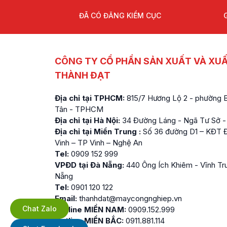
ĐÃ CÓ ĐĂNG KIỂM CỤC
CÔNG TY CỔ PHẦN SẢN XUẤT VÀ XU
THÀNH ĐẠT
Địa chỉ tại TPHCM:
815/7 Hương Lộ 2 - phường Bì
Tân - TPHCM
Địa chỉ tại Hà Nội:
34 Đường Láng - Ngã Tư Sở -
Địa chỉ tại Miền Trung :
Số 36 đường D1 – KĐT Đ
Vinh – TP Vinh – Nghệ An
Tel:
0909 152 999
VPĐD tại Đà Nẵng:
440 Ông Ích Khiêm - Vĩnh Tr
Nẵng
Tel:
0901 120 122
Email:
thanhdat@maycongnghiep.vn
Chat Zalo
Hotline MIỀN NAM:
0909.152.999
Hotline MIỀN BẮC:
0911.881.114