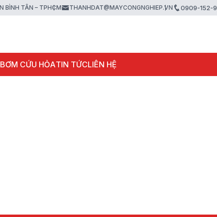
ẬN BÌNH TÂN – TPHCM
THANHDAT@MAYCONGNGHIEP.VN
0909-152-
 BƠM CỨU HỎA
TIN TỨC
LIÊN HỆ