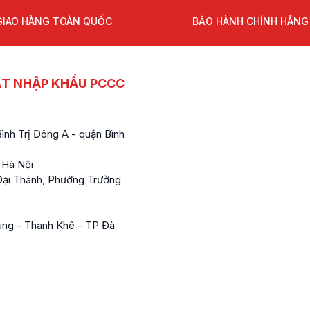
GIAO HÀNG TOÀN QUỐC
BẢO HÀNH CHÍNH HÃNG
ẤT NHẬP KHẨU PCCC
nh Trị Đông A - quận Bình
 Hà Nội
ại Thành, Phường Trường
ung - Thanh Khê - TP Đà