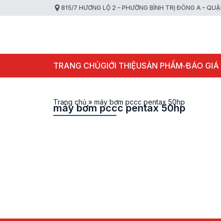
815/7 HƯƠNG LỘ 2 – PHƯỜNG BÌNH TRỊ ĐÔNG A – QU
TRANG CHỦ
GIỚI THIỆU
SẢN PHẨM
BÁO GIÁ
Trang chủ
»
máy bơm pccc pentax 50hp
máy bơm pccc pentax 50hp