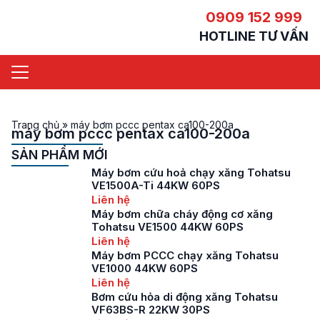
0909 152 999
HOTLINE TƯ VẤN
Trang chủ
»
máy bơm pccc pentax ca100-200a
máy bơm pccc pentax ca100-200a
SẢN PHẨM MỚI
Máy bơm cứu hoả chạy xăng Tohatsu
VE1500A-Ti 44KW 60PS
Liên hệ
Máy bơm chữa cháy động cơ xăng
Tohatsu VE1500 44KW 60PS
Liên hệ
Máy bơm PCCC chạy xăng Tohatsu
VE1000 44KW 60PS
Liên hệ
Bơm cứu hỏa di động xăng Tohatsu
VF63BS-R 22KW 30PS