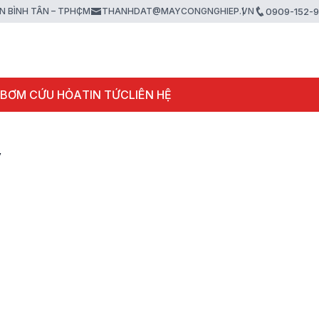
ẬN BÌNH TÂN – TPHCM
THANHDAT@MAYCONGNGHIEP.VN
0909-152-
 BƠM CỨU HỎA
TIN TỨC
LIÊN HỆ
y