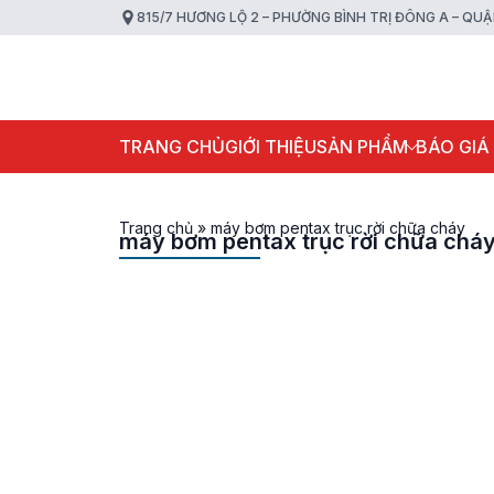
815/7 HƯƠNG LỘ 2 – PHƯỜNG BÌNH TRỊ ĐÔNG A – QU
TRANG CHỦ
GIỚI THIỆU
SẢN PHẨM
BÁO GIÁ
Trang chủ
»
máy bơm pentax trục rời chữa cháy
máy bơm pentax trục rời chữa chá