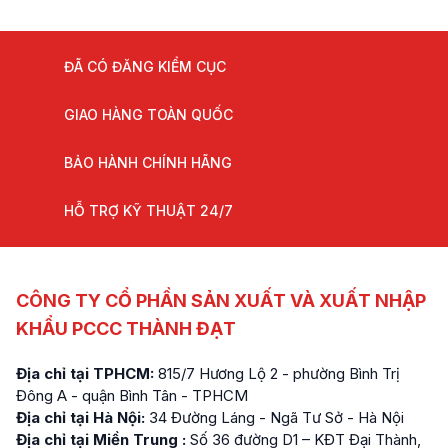
ĐÃ CÓ ĐĂNG KIỂM CỤC
GIAO HÀNG TOÀN QUỐC
BẢO HÀNH CHÍNH HÃNG
HỖ TRỢ KỸ THUẬT 24/7
CÔNG TY CỔ PHẦN SẢN XUẤT VÀ XUẤT NHẬP
KHẨU PCCC THÀNH ĐẠT
Địa chỉ tại TPHCM:
815/7 Hương Lộ 2 - phường Bình Trị
Đông A - quận Bình Tân - TPHCM
Địa chỉ tại Hà Nội:
34 Đường Láng - Ngã Tư Sở - Hà Nội
Địa chỉ tại Miền Trung :
Số 36 đường D1 – KĐT Đại Thành,