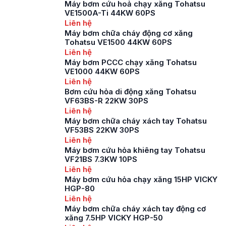
Máy bơm cứu hoả chạy xăng Tohatsu
Công ty PCCC Thành
VE1500A-Ti 44KW 60PS
Đạt – Vào sáng ngày
Liên hệ
14/08/2024, Triển lãm
Máy bơm chữa cháy động cơ xăng
Quốc tế về Kỹ thuật
Tohatsu VE1500 44KW 60PS
và Phương tiện
Liên hệ
Phòng cháy chữa
Máy bơm PCCC chạy xăng Tohatsu
cháy, Cứu nạn cứu hộ
VE1000 44KW 60PS
và thiết bị an ninh, […]
Liên hệ
Bơm cứu hỏa di động xăng Tohatsu
VF63BS-R 22KW 30PS
Liên hệ
Máy bơm chữa cháy xách tay Tohatsu
VF53BS 22KW 30PS
Liên hệ
Máy bơm cứu hỏa khiêng tay Tohatsu
VF21BS 7.3KW 10PS
Liên hệ
Máy bơm cứu hỏa chạy xăng 15HP VICKY
HGP-80
Liên hệ
Máy bơm chữa cháy xách tay động cơ
xăng 7.5HP VICKY HGP-50