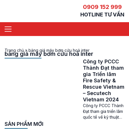
0909 152 999
HOTLINE TƯ VẤN
Trang chủ
»
bảng giá máy bơm cứu hoả inter
bảng giá máy bơm cứu hoả inter
Công ty PCCC
Thành Đạt tham
gia Triển lãm
Fire Safety &
Rescue Vietnam
– Secutech
Vietnam 2024
Công ty PCCC Thành
Đạt tham gia triển lãm
quốc tế về kỹ thuật
và phương tiện PCCC
SẢN PHẨM MỚI
– CNCH năm 2024