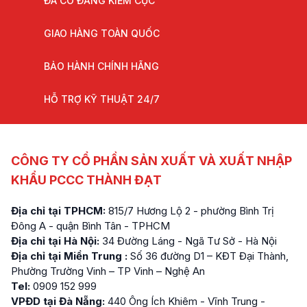
ĐÃ CÓ ĐĂNG KIỂM CỤC
GIAO HÀNG TOÀN QUỐC
BẢO HÀNH CHÍNH HÃNG
HỖ TRỢ KỸ THUẬT 24/7
CÔNG TY CỔ PHẦN SẢN XUẤT VÀ XUẤT NHẬP
KHẨU PCCC THÀNH ĐẠT
Địa chỉ tại TPHCM:
815/7 Hương Lộ 2 - phường Bình Trị
Đông A - quận Bình Tân - TPHCM
Địa chỉ tại Hà Nội:
34 Đường Láng - Ngã Tư Sở - Hà Nội
Địa chỉ tại Miền Trung :
Số 36 đường D1 – KĐT Đại Thành,
Phường Trường Vinh – TP Vinh – Nghệ An
Tel:
0909 152 999
VPĐD tại Đà Nẵng:
440 Ông Ích Khiêm - Vĩnh Trung -