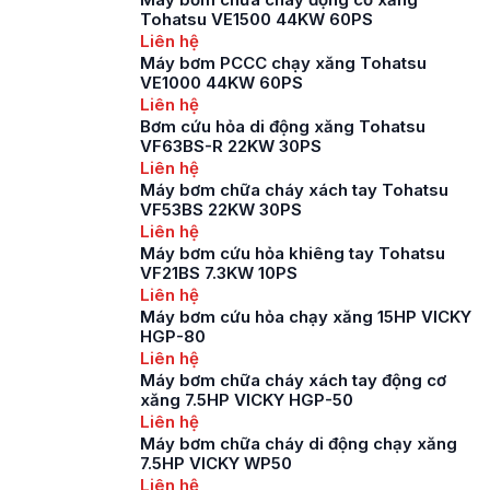
trở nên phức tạp ở
Tohatsu VE1500 44KW 60PS
nhiều nơi, nên nhu
Liên hệ
cầu về các thiết bị
Máy bơm PCCC chạy xăng Tohatsu
phòng cháy chữa
VE1000 44KW 60PS
cháy như máy bơm
Liên hệ
cứu hoả cũng ngày
Bơm cứu hỏa di động xăng Tohatsu
VF63BS-R 22KW 30PS
càng […]
Liên hệ
Máy bơm chữa cháy xách tay Tohatsu
VF53BS 22KW 30PS
Liên hệ
Máy bơm cứu hỏa khiêng tay Tohatsu
VF21BS 7.3KW 10PS
Liên hệ
Máy bơm cứu hỏa chạy xăng 15HP VICKY
HGP-80
Liên hệ
Máy bơm chữa cháy xách tay động cơ
xăng 7.5HP VICKY HGP-50
Liên hệ
Máy bơm chữa cháy di động chạy xăng
7.5HP VICKY WP50
Liên hệ