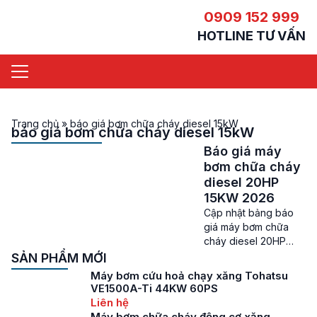
0909 152 999
HOTLINE TƯ VẤN
Trang chủ
»
báo giá bơm chữa cháy diesel 15kW
báo giá bơm chữa cháy diesel 15kW
Báo giá máy
bơm chữa cháy
diesel 20HP
15KW 2026
Cập nhật bảng báo
giá máy bơm chữa
cháy diesel 20HP
15KW 2026mới nhất
SẢN PHẨM MỚI
Báo giá máy bơm
Máy bơm cứu hoả chạy xăng Tohatsu
chữa cháy diesel
VE1500A-Ti 44KW 60PS
20HP – Tình trạng
Liên hệ
cháy nổ ngày càng
Máy bơm chữa cháy động cơ xăng