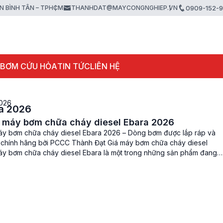
ẬN BÌNH TÂN – TPHCM
THANHDAT@MAYCONGNGHIEP.VN
0909-152-
 BƠM CỨU HỎA
TIN TỨC
LIÊN HỆ
2026
ra 2026
á máy bơm chữa cháy diesel Ebara 2026
áy bơm chữa cháy diesel Ebara 2026 – Dòng bơm được lắp ráp và
 chính hãng bởi PCCC Thành Đạt Giá máy bơm chữa cháy diesel
áy bơm chữa cháy diesel Ebara là một trong những sản phẩm đang
a chuộng sử dụng trên thị trường hiện […]