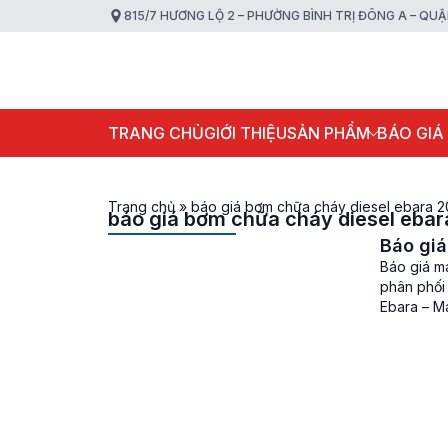
815/7 HƯƠNG LỘ 2 – PHƯỜNG BÌNH TRỊ ĐÔNG A – QU
TRANG CHỦ
GIỚI THIỆU
SẢN PHẨM
BÁO GIÁ
Trang chủ
»
báo giá bơm chữa cháy diesel ebara 
báo giá bơm chữa cháy diesel eba
Báo gi
Báo giá m
phân phối
Ebara – M
rất được ư