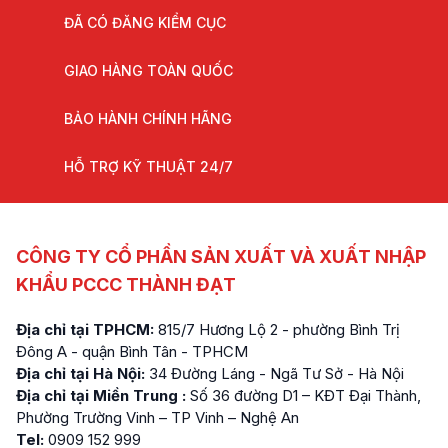
ĐÃ CÓ ĐĂNG KIỂM CỤC
GIAO HÀNG TOÀN QUỐC
BẢO HÀNH CHÍNH HÃNG
HỖ TRỢ KỸ THUẬT 24/7
CÔNG TY CỔ PHẦN SẢN XUẤT VÀ XUẤT NHẬP
KHẨU PCCC THÀNH ĐẠT
Địa chỉ tại TPHCM:
815/7 Hương Lộ 2 - phường Bình Trị
Đông A - quận Bình Tân - TPHCM
Địa chỉ tại Hà Nội:
34 Đường Láng - Ngã Tư Sở - Hà Nội
Địa chỉ tại Miền Trung :
Số 36 đường D1 – KĐT Đại Thành,
Phường Trường Vinh – TP Vinh – Nghệ An
Tel:
0909 152 999