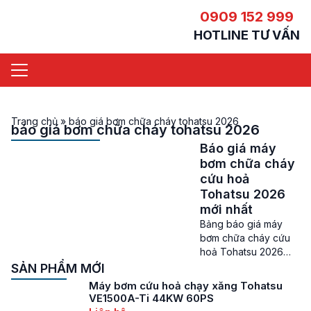
0909 152 999
HOTLINE TƯ VẤN
Trang chủ
»
báo giá bơm chữa cháy tohatsu 2026
báo giá bơm chữa cháy tohatsu 2026
Báo giá máy
bơm chữa cháy
cứu hoả
Tohatsu 2026
mới nhất
Bảng báo giá máy
bơm chữa cháy cứu
hoả Tohatsu 2026
nhập khẩu từ Nhật
SẢN PHẨM MỚI
Bản Giá máy bơm
Máy bơm cứu hoả chạy xăng Tohatsu
chữa cháy cứu hoả
VE1500A-Ti 44KW 60PS
Tohatsu – Hiện nay,