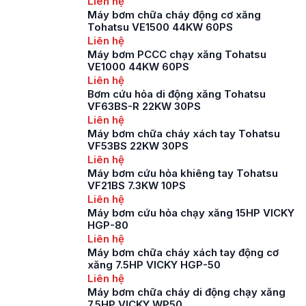
Liên hệ
trên thị trường đang
Máy bơm chữa cháy động cơ xăng
có khá nhiều loại máy
Tohatsu VE1500 44KW 60PS
bơm chữa cháy cứu
Liên hệ
hoả, mỗi dòng bơm lại
Máy bơm PCCC chạy xăng Tohatsu
sở hữu những đặc
VE1000 44KW 60PS
điểm riêng. Một trong
Liên hệ
số những […]
Bơm cứu hỏa di động xăng Tohatsu
VF63BS-R 22KW 30PS
Liên hệ
Máy bơm chữa cháy xách tay Tohatsu
VF53BS 22KW 30PS
Liên hệ
Máy bơm cứu hỏa khiêng tay Tohatsu
VF21BS 7.3KW 10PS
Liên hệ
Máy bơm cứu hỏa chạy xăng 15HP VICKY
HGP-80
Liên hệ
Máy bơm chữa cháy xách tay động cơ
xăng 7.5HP VICKY HGP-50
Liên hệ
Máy bơm chữa cháy di động chạy xăng
7.5HP VICKY WP50