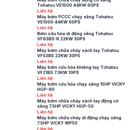
nay đang ngày càng
Tohatsu VE1500 44KW 60PS
trở nên đa dạng và
Liên hệ
phong phú, để có thể
Máy bơm PCCC chạy xăng Tohatsu
đáp ứng được mọi
VE1000 44KW 60PS
nhu cầu về việc trang
Liên hệ
bị […]
Bơm cứu hỏa di động xăng Tohatsu
VF63BS-R 22KW 30PS
Liên hệ
Máy bơm chữa cháy xách tay Tohatsu
VF53BS 22KW 30PS
Liên hệ
Máy bơm cứu hỏa khiêng tay Tohatsu
VF21BS 7.3KW 10PS
Liên hệ
Máy bơm cứu hỏa chạy xăng 15HP VICKY
HGP-80
Liên hệ
Máy bơm chữa cháy xách tay động cơ
xăng 7.5HP VICKY HGP-50
Liên hệ
Máy bơm chữa cháy di động chạy xăng
7.5HP VICKY WP50
Liên hệ