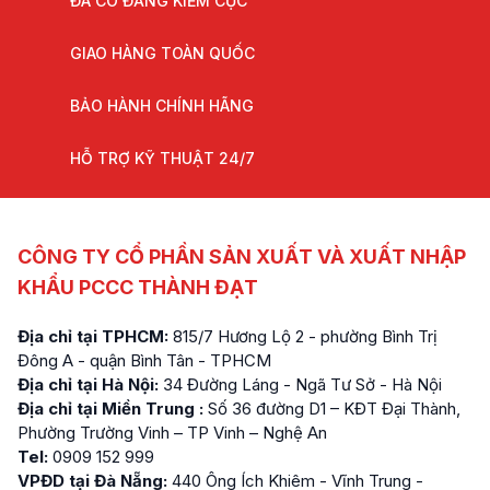
ĐÃ CÓ ĐĂNG KIỂM CỤC
GIAO HÀNG TOÀN QUỐC
BẢO HÀNH CHÍNH HÃNG
HỖ TRỢ KỸ THUẬT 24/7
CÔNG TY CỔ PHẦN SẢN XUẤT VÀ XUẤT NHẬP
KHẨU PCCC THÀNH ĐẠT
Địa chỉ tại TPHCM:
815/7 Hương Lộ 2 - phường Bình Trị
Đông A - quận Bình Tân - TPHCM
Địa chỉ tại Hà Nội:
34 Đường Láng - Ngã Tư Sở - Hà Nội
Địa chỉ tại Miền Trung :
Số 36 đường D1 – KĐT Đại Thành,
Phường Trường Vinh – TP Vinh – Nghệ An
Tel:
0909 152 999
VPĐD tại Đà Nẵng:
440 Ông Ích Khiêm - Vĩnh Trung -