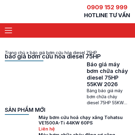
0909 152 999
HOTLINE TƯ VẤN
Trang chủ
»
báo giá bơm cứu hỏa diesel 75HP
báo giá bơm cứu hỏa diesel 75HP
Báo giá máy
bơm chữa cháy
diesel 75HP
55KW 2026
Bảng báo giá máy
bơm chữa cháy
diesel 75HP 55KW
mới nhất Giá máy bơm
SẢN PHẨM MỚI
chữa cháy diesel
Máy bơm cứu hoả chạy xăng Tohatsu
75HP – Các sản phẩm
VE1500A-Ti 44KW 60PS
máy bơm chữa cháy
Liên hệ
trên thị trường hiện
Máy bơm chữa cháy động cơ xăng