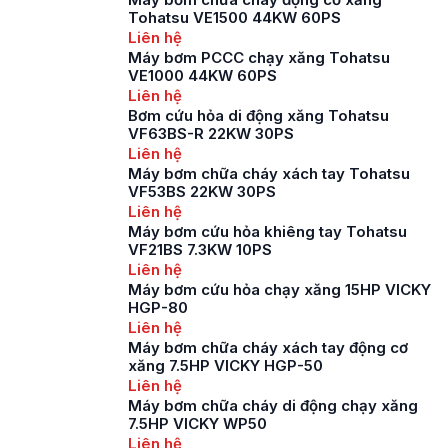
Pump) luôn đóng một
Tohatsu VE1500 44KW 60PS
vai trò rất quan trọng
Liên hệ
trong việc đảm bảo
Máy bơm PCCC chạy xăng Tohatsu
an toàn phòng chống
VE1000 44KW 60PS
cháy nổ cho người và
Liên hệ
tài […]
Bơm cứu hỏa di động xăng Tohatsu
VF63BS-R 22KW 30PS
Liên hệ
Máy bơm chữa cháy xách tay Tohatsu
VF53BS 22KW 30PS
Liên hệ
Máy bơm cứu hỏa khiêng tay Tohatsu
VF21BS 7.3KW 10PS
Liên hệ
Máy bơm cứu hỏa chạy xăng 15HP VICKY
HGP-80
Liên hệ
Máy bơm chữa cháy xách tay động cơ
xăng 7.5HP VICKY HGP-50
Liên hệ
Máy bơm chữa cháy di động chạy xăng
7.5HP VICKY WP50
Liên hệ