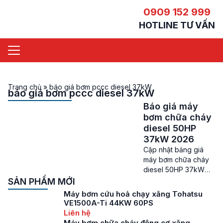
0909 152 999
HOTLINE TƯ VẤN
Trang chủ
»
báo giá bơm pccc diesel 37kW
báo giá bơm pccc diesel 37kW
Báo giá máy
bơm chữa cháy
diesel 50HP
37kW 2026
Cập nhật bảng giá
máy bơm chữa cháy
diesel 50HP 37kW
mới nhất Giá máy bơm
SẢN PHẨM MỚI
chữa cháy diesel
Máy bơm cứu hoả chạy xăng Tohatsu
50HP – Hệ thống máy
VE1500A-Ti 44KW 60PS
bơm chữa cháy (tên
Liên hệ
tiếng anh là Fire
Máy bơm chữa cháy động cơ xăng