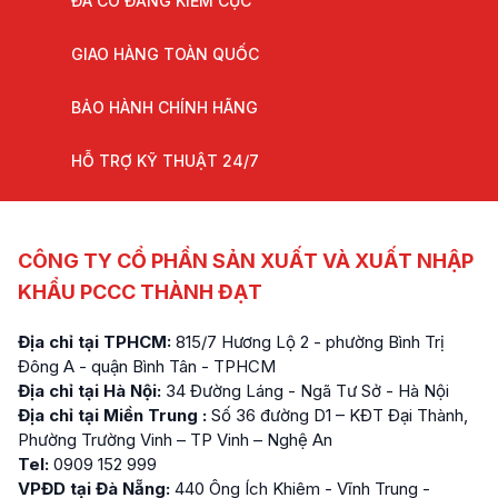
ĐÃ CÓ ĐĂNG KIỂM CỤC
GIAO HÀNG TOÀN QUỐC
BẢO HÀNH CHÍNH HÃNG
HỖ TRỢ KỸ THUẬT 24/7
CÔNG TY CỔ PHẦN SẢN XUẤT VÀ XUẤT NHẬP
KHẨU PCCC THÀNH ĐẠT
Địa chỉ tại TPHCM:
815/7 Hương Lộ 2 - phường Bình Trị
Đông A - quận Bình Tân - TPHCM
Địa chỉ tại Hà Nội:
34 Đường Láng - Ngã Tư Sở - Hà Nội
Địa chỉ tại Miền Trung :
Số 36 đường D1 – KĐT Đại Thành,
Phường Trường Vinh – TP Vinh – Nghệ An
Tel:
0909 152 999
VPĐD tại Đà Nẵng:
440 Ông Ích Khiêm - Vĩnh Trung -