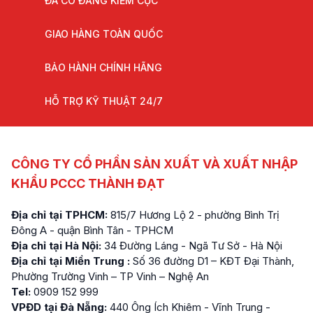
ĐÃ CÓ ĐĂNG KIỂM CỤC
GIAO HÀNG TOÀN QUỐC
BẢO HÀNH CHÍNH HÃNG
HỖ TRỢ KỸ THUẬT 24/7
CÔNG TY CỔ PHẦN SẢN XUẤT VÀ XUẤT NHẬP
KHẨU PCCC THÀNH ĐẠT
Địa chỉ tại TPHCM:
815/7 Hương Lộ 2 - phường Bình Trị
Đông A - quận Bình Tân - TPHCM
Địa chỉ tại Hà Nội:
34 Đường Láng - Ngã Tư Sở - Hà Nội
Địa chỉ tại Miền Trung :
Số 36 đường D1 – KĐT Đại Thành,
Phường Trường Vinh – TP Vinh – Nghệ An
Tel:
0909 152 999
VPĐD tại Đà Nẵng:
440 Ông Ích Khiêm - Vĩnh Trung -