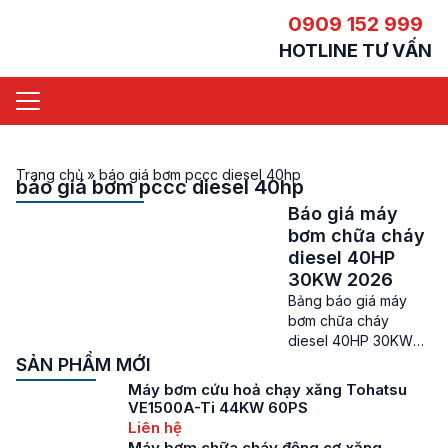
0909 152 999
HOTLINE TƯ VẤN
Trang chủ
»
báo giá bơm pccc diesel 40hp
báo giá bơm pccc diesel 40hp
Báo giá máy
bơm chữa cháy
diesel 40HP
30KW 2026
Bảng báo giá máy
bơm chữa cháy
diesel 40HP 30KW
mới nhất Báo giá máy
SẢN PHẨM MỚI
bơm chữa cháy
Máy bơm cứu hoả chạy xăng Tohatsu
diesel 40HP – Máy
VE1500A-Ti 44KW 60PS
bơm chữa cháy ngày
Liên hệ
càng đóng vai trò
Máy bơm chữa cháy động cơ xăng