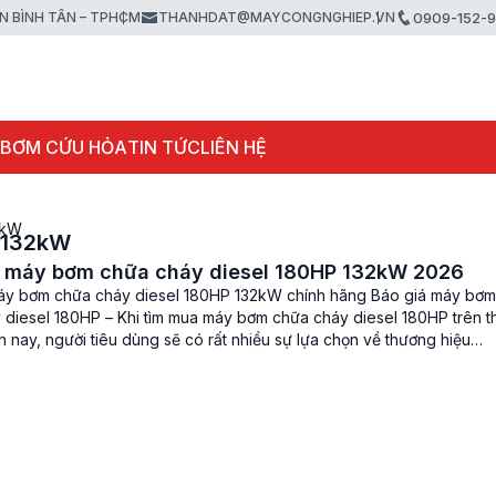
ẬN BÌNH TÂN – TPHCM
THANHDAT@MAYCONGNGHIEP.VN
0909-152-
 BƠM CỨU HỎA
TIN TỨC
LIÊN HỆ
2kW
l 132kW
á máy bơm chữa cháy diesel 180HP 132kW 2026
áy bơm chữa cháy diesel 180HP 132kW chính hãng Báo giá máy bơm
 diesel 180HP – Khi tìm mua máy bơm chữa cháy diesel 180HP trên th
n nay, người tiêu dùng sẽ có rất nhiều sự lựa chọn về thương hiệu
mẫu mã bơm. Nhưng trong số […]