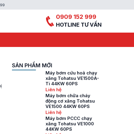
999
0909 152 999
HOTLINE TƯ VẤN
SẢN PHẨM MỚI
Máy bơm cứu hoả chạy
xăng Tohatsu VE1500A-
Ti 44KW 60PS
ị
Liên hệ
Máy bơm chữa cháy
động cơ xăng Tohatsu
VE1500 44KW 60PS
Liên hệ
Máy bơm PCCC chạy
xăng Tohatsu VE1000
44KW 60PS