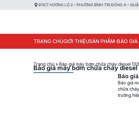
815/7 HƯƠNG LỘ 2 – PHƯỜNG BÌNH TRỊ ĐÔNG A – QU
TRANG CHỦ
GIỚI THIỆU
SẢN PHẨM
BÁO GIÁ
Trang chủ
»
Báo giá máy bơm chữa cháy diesel 13
Báo giá máy bơm chữa cháy diese
Báo gi
Báo giá m
chữa cháy
trường hiệ
cũng như 