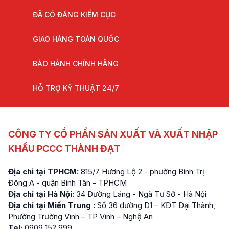
ĐÃ CÓ ĐĂNG KIỂM CỤC
GIAO HÀNG TOÀN QUỐC
BẢO HÀNH CHÍNH HÃNG
HỖ TRỢ KỸ THUẬT 24/7
CÔNG TY CỔ PHẦN SẢN XUẤT VÀ XUẤT NHẬP
KHẨU PCCC THÀNH ĐẠT
Địa chỉ tại TPHCM:
815/7 Hương Lộ 2 - phường Bình Trị
Đông A - quận Bình Tân - TPHCM
Địa chỉ tại Hà Nội:
34 Đường Láng - Ngã Tư Sở - Hà Nội
Địa chỉ tại Miền Trung :
Số 36 đường D1 – KĐT Đại Thành,
Phường Trường Vinh – TP Vinh – Nghệ An
Tel:
0909 152 999