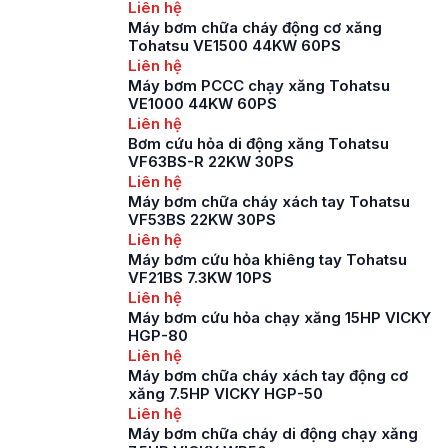
bơm chữa cháy là một
Liên hệ
thiết bị không thể
Máy bơm chữa cháy động cơ xăng
thiếu trong hệ thống
Tohatsu VE1500 44KW 60PS
phòng cháy chữa
Liên hệ
cháy, được thiết kế
Máy bơm PCCC chạy xăng Tohatsu
để cung cấp áp lực
VE1000 44KW 60PS
nước mạnh mẽ và ổn
Liên hệ
định […]
Bơm cứu hỏa di động xăng Tohatsu
VF63BS-R 22KW 30PS
Liên hệ
Máy bơm chữa cháy xách tay Tohatsu
VF53BS 22KW 30PS
Liên hệ
Máy bơm cứu hỏa khiêng tay Tohatsu
VF21BS 7.3KW 10PS
Liên hệ
Máy bơm cứu hỏa chạy xăng 15HP VICKY
HGP-80
Liên hệ
Máy bơm chữa cháy xách tay động cơ
xăng 7.5HP VICKY HGP-50
Liên hệ
Máy bơm chữa cháy di động chạy xăng