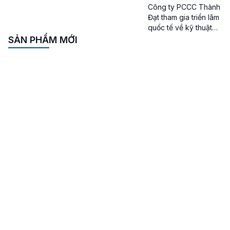
Công ty PCCC Thành
Đạt tham gia triển lãm
quốc tế về kỹ thuật
và phương tiện PCCC
SẢN PHẨM MỚI
– CNCH năm 2024
Công ty PCCC Thành
Đạt – Vào sáng ngày
14/08/2024, Triển lãm
Quốc tế về Kỹ thuật
và Phương tiện
Phòng cháy chữa
cháy, Cứu nạn cứu hộ
và thiết bị an ninh, […]