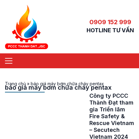
0909 152 999
HOTLINE TƯ VẤN
Trang chủ
»
báo giá máy bơm chữa cháy pentax
báo giá máy bơm chữa cháy pentax
Công ty PCCC
Thành Đạt tham
gia Triển lãm
Fire Safety &
Rescue Vietnam
– Secutech
Vietnam 2024