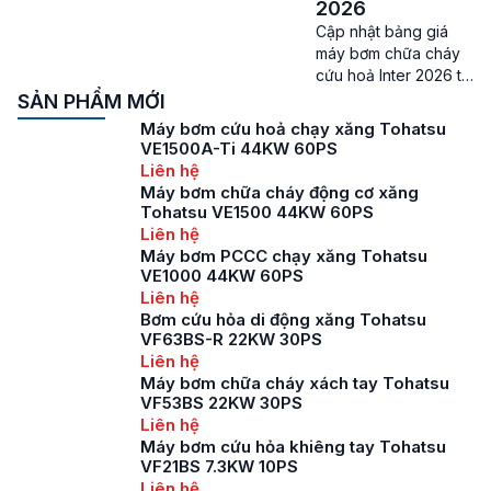
liền Inter – Có không
2026
ít các thương hiệu sản
Cập nhật bảng giá
xuất máy bơm chữa
máy bơm chữa cháy
cháy trên thị trường
cứu hoả Inter 2026 tại
hiện nay, thế nhưng
PCCC Thành Đạt Giá
SẢN PHẨM MỚI
máy bơm chữa cháy
máy bơm chữa cháy
Máy bơm cứu hoả chạy xăng Tohatsu
Inter vẫn luôn […]
cứu hoả Inter – Máy
VE1500A-Ti 44KW 60PS
bơm chữa cháy cứu
Liên hệ
hoả là một trong
Máy bơm chữa cháy động cơ xăng
những thiết bị quan
Tohatsu VE1500 44KW 60PS
trọng, đang được sử
Liên hệ
dụng ngày càng phổ
Máy bơm PCCC chạy xăng Tohatsu
biến trong các hệ
VE1000 44KW 60PS
thống bơm PCCC
Liên hệ
chuyên dụng […]
Bơm cứu hỏa di động xăng Tohatsu
VF63BS-R 22KW 30PS
Liên hệ
Máy bơm chữa cháy xách tay Tohatsu
VF53BS 22KW 30PS
Liên hệ
Máy bơm cứu hỏa khiêng tay Tohatsu
VF21BS 7.3KW 10PS
Liên hệ