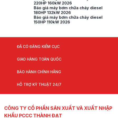
220HP 160kW 2026
Báo giá máy bơm chữa cháy diesel
180HP 132kW 2026
Báo giá máy bơm chữa cháy diesel
150HP 110kW 2026
ĐÃ CÓ ĐĂNG KIỂM CỤC
GIAO HÀNG TOÀN QUỐC
BẢO HÀNH CHÍNH HÃNG
HỖ TRỢ KỸ THUẬT 24/7
CÔNG TY CỔ PHẦN SẢN XUẤT VÀ XUẤT NHẬP
KHẨU PCCC THÀNH ĐẠT