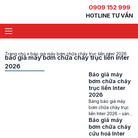
0909 152 999
HOTLINE TƯ VẤN
Trang chủ
»
báo giá máy bơm chữa cháy trục liền inter 2026
báo giá máy bơm chữa cháy trục liền inter
2026
Báo giá máy
bơm chữa cháy
trục liền Inter
2026
Bảng báo giá máy
bơm chữa cháy trục
liền Inter 2026 – sản
Báo giá máy
phẩm chất lượng cao
của Việt Nam Giá máy
bơm chữa cháy
bơm chữa cháy trục
cứu hoả Inter