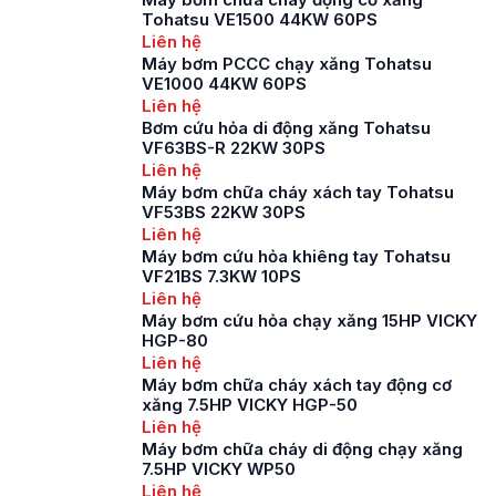
diesel là một phần
Tohatsu VE1500 44KW 60PS
quan trọng trong việc
Liên hệ
bảo vệ an toàn con
Máy bơm PCCC chạy xăng Tohatsu
người và tài sản. Có
VE1000 44KW 60PS
thể kể tới một vài lý
Liên hệ
do […]
Bơm cứu hỏa di động xăng Tohatsu
VF63BS-R 22KW 30PS
Liên hệ
Máy bơm chữa cháy xách tay Tohatsu
VF53BS 22KW 30PS
Liên hệ
Máy bơm cứu hỏa khiêng tay Tohatsu
VF21BS 7.3KW 10PS
Liên hệ
Máy bơm cứu hỏa chạy xăng 15HP VICKY
HGP-80
Liên hệ
Máy bơm chữa cháy xách tay động cơ
xăng 7.5HP VICKY HGP-50
Liên hệ
Máy bơm chữa cháy di động chạy xăng
7.5HP VICKY WP50
Liên hệ