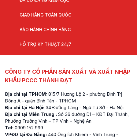
ĐÃ CÓ ĐĂNG KIỂM CỤC
GIAO HÀNG TOÀN QUỐC
BẢO HÀNH CHÍNH HÃNG
HỖ TRỢ KỸ THUẬT 24/7
CÔNG TY CỔ PHẦN SẢN XUẤT VÀ XUẤT NHẬP
KHẨU PCCC THÀNH ĐẠT
Địa chỉ tại TPHCM:
815/7 Hương Lộ 2 - phường Bình Trị
Đông A - quận Bình Tân - TPHCM
Địa chỉ tại Hà Nội:
34 Đường Láng - Ngã Tư Sở - Hà Nội
Địa chỉ tại Miền Trung :
Số 36 đường D1 – KĐT Đại Thành,
Phường Trường Vinh – TP Vinh – Nghệ An
Tel:
0909 152 999
VPĐD tại Đà Nẵng:
440 Ông Ích Khiêm - Vĩnh Trung -