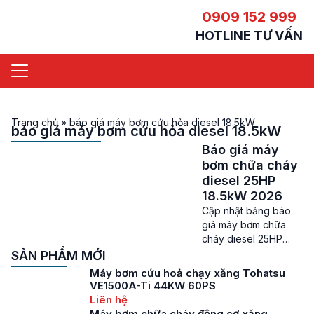
0909 152 999
HOTLINE TƯ VẤN
Trang chủ
»
báo giá máy bơm cứu hỏa diesel 18.5kW
báo giá máy bơm cứu hỏa diesel 18.5kW
Báo giá máy
bơm chữa cháy
diesel 25HP
18.5kW 2026
Cập nhật bảng báo
giá máy bơm chữa
cháy diesel 25HP
18.5kW mới nhất Báo
SẢN PHẨM MỚI
giá máy bơm chữa
Máy bơm cứu hoả chạy xăng Tohatsu
cháy diesel 25HP –
VE1500A-Ti 44KW 60PS
Việc trang bị máy
Liên hệ
bơm chữa cháy
Máy bơm chữa cháy động cơ xăng