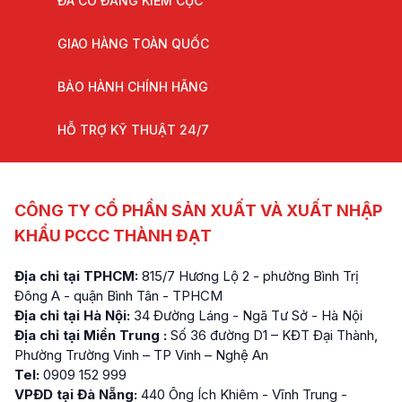
ĐÃ CÓ ĐĂNG KIỂM CỤC
GIAO HÀNG TOÀN QUỐC
BẢO HÀNH CHÍNH HÃNG
HỖ TRỢ KỸ THUẬT 24/7
CÔNG TY CỔ PHẦN SẢN XUẤT VÀ XUẤT NHẬP
KHẨU PCCC THÀNH ĐẠT
Địa chỉ tại TPHCM:
815/7 Hương Lộ 2 - phường Bình Trị
Đông A - quận Bình Tân - TPHCM
Địa chỉ tại Hà Nội:
34 Đường Láng - Ngã Tư Sở - Hà Nội
Địa chỉ tại Miền Trung :
Số 36 đường D1 – KĐT Đại Thành,
Phường Trường Vinh – TP Vinh – Nghệ An
Tel:
0909 152 999
VPĐD tại Đà Nẵng:
440 Ông Ích Khiêm - Vĩnh Trung -