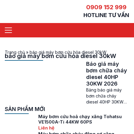
0909 152 999
HOTLINE TƯ VẤN
Trang chủ
»
báo giá máy bơm cứu hỏa diesel 30kW
báo giá máy bơm cứu hỏa diesel 30kW
Báo giá máy
bơm chữa cháy
diesel 40HP
30KW 2026
Bảng báo giá máy
bơm chữa cháy
diesel 40HP 30KW
mới nhất Báo giá máy
SẢN PHẨM MỚI
bơm chữa cháy
Máy bơm cứu hoả chạy xăng Tohatsu
diesel 40HP – Máy
VE1500A-Ti 44KW 60PS
bơm chữa cháy ngày
Liên hệ
càng đóng vai trò
Máy bơm chữa cháy động cơ xăng