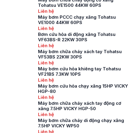
quan trọng trong việc
Tohatsu VE1500 44KW 60PS
phòng chống cháy
Liên hệ
nổ, cũng như giảm
Máy bơm PCCC chạy xăng Tohatsu
thiểu những thiệt hại
VE1000 44KW 60PS
do cháy nổ gây ra.
Liên hệ
Máy bơm chữa cháy
Bơm cứu hỏa di động xăng Tohatsu
VF63BS-R 22KW 30PS
được […]
Liên hệ
Máy bơm chữa cháy xách tay Tohatsu
VF53BS 22KW 30PS
Liên hệ
Máy bơm cứu hỏa khiêng tay Tohatsu
VF21BS 7.3KW 10PS
Liên hệ
Máy bơm cứu hỏa chạy xăng 15HP VICKY
HGP-80
Liên hệ
Máy bơm chữa cháy xách tay động cơ
xăng 7.5HP VICKY HGP-50
Liên hệ
Máy bơm chữa cháy di động chạy xăng
7.5HP VICKY WP50
Liên hệ