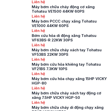
sử dụng máy bơm
Liên hệ
chữa cháy ngày càng
Máy bơm chữa cháy động cơ xăng
tăng cao, khiến cho
Tohatsu VE1500 44KW 60PS
thị trường cũng ngày
Liên hệ
càng trở nên đa dạng
Máy bơm PCCC chạy xăng Tohatsu
hơn với nhiều loại
VE1000 44KW 60PS
bơm mới hiện đại ra
Liên hệ
[…]
Bơm cứu hỏa di động xăng Tohatsu
VF63BS-R 22KW 30PS
Liên hệ
Máy bơm chữa cháy xách tay Tohatsu
VF53BS 22KW 30PS
Liên hệ
Máy bơm cứu hỏa khiêng tay Tohatsu
VF21BS 7.3KW 10PS
Liên hệ
Máy bơm cứu hỏa chạy xăng 15HP VICKY
HGP-80
Liên hệ
Máy bơm chữa cháy xách tay động cơ
xăng 7.5HP VICKY HGP-50
Liên hệ
Máy bơm chữa cháy di động chạy xăng