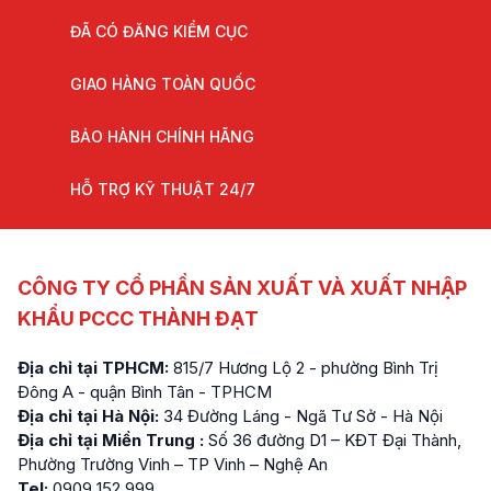
ĐÃ CÓ ĐĂNG KIỂM CỤC
GIAO HÀNG TOÀN QUỐC
BẢO HÀNH CHÍNH HÃNG
HỖ TRỢ KỸ THUẬT 24/7
CÔNG TY CỔ PHẦN SẢN XUẤT VÀ XUẤT NHẬP
KHẨU PCCC THÀNH ĐẠT
Địa chỉ tại TPHCM:
815/7 Hương Lộ 2 - phường Bình Trị
Đông A - quận Bình Tân - TPHCM
Địa chỉ tại Hà Nội:
34 Đường Láng - Ngã Tư Sở - Hà Nội
Địa chỉ tại Miền Trung :
Số 36 đường D1 – KĐT Đại Thành,
Phường Trường Vinh – TP Vinh – Nghệ An
Tel:
0909 152 999