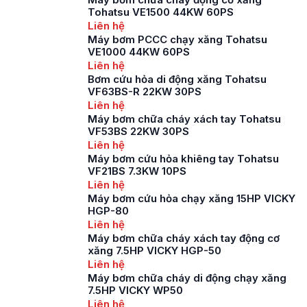
khu vực thường
Tohatsu VE1500 44KW 60PS
xuyên tập trung đông
Liên hệ
người như các toà
Máy bơm PCCC chạy xăng Tohatsu
nhà cao tầng, khu
VE1000 44KW 60PS
công nghiệp, khu đô
Liên hệ
thị, khu dân […]
Bơm cứu hỏa di động xăng Tohatsu
VF63BS-R 22KW 30PS
Liên hệ
Máy bơm chữa cháy xách tay Tohatsu
VF53BS 22KW 30PS
Liên hệ
Máy bơm cứu hỏa khiêng tay Tohatsu
VF21BS 7.3KW 10PS
Liên hệ
Máy bơm cứu hỏa chạy xăng 15HP VICKY
HGP-80
Liên hệ
Máy bơm chữa cháy xách tay động cơ
xăng 7.5HP VICKY HGP-50
Liên hệ
Máy bơm chữa cháy di động chạy xăng
7.5HP VICKY WP50
Liên hệ