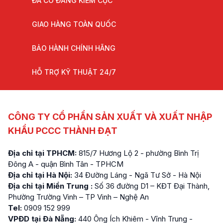
ĐÃ CÓ ĐĂNG KIỂM CỤC
GIAO HÀNG TOÀN QUỐC
BẢO HÀNH CHÍNH HÃNG
HỖ TRỢ KỸ THUẬT 24/7
CÔNG TY CỔ PHẦN SẢN XUẤT VÀ XUẤT NHẬP
KHẨU PCCC THÀNH ĐẠT
Địa chỉ tại TPHCM:
815/7 Hương Lộ 2 - phường Bình Trị
Đông A - quận Bình Tân - TPHCM
Địa chỉ tại Hà Nội:
34 Đường Láng - Ngã Tư Sở - Hà Nội
Địa chỉ tại Miền Trung :
Số 36 đường D1 – KĐT Đại Thành,
Phường Trường Vinh – TP Vinh – Nghệ An
Tel:
0909 152 999
VPĐD tại Đà Nẵng:
440 Ông Ích Khiêm - Vĩnh Trung -