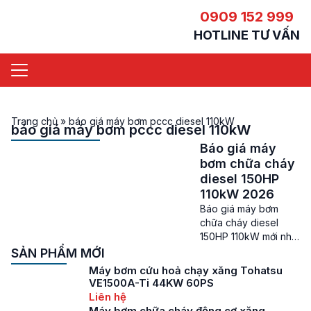
0909 152 999
HOTLINE TƯ VẤN
Trang chủ
»
báo giá máy bơm pccc diesel 110kW
báo giá máy bơm pccc diesel 110kW
Báo giá máy
bơm chữa cháy
diesel 150HP
110kW 2026
Báo giá máy bơm
chữa cháy diesel
150HP 110kW mới nhất
Giá máy bơm chữa
SẢN PHẨM MỚI
cháy diesel 150HP –
Máy bơm cứu hoả chạy xăng Tohatsu
Máy bơm chữa cháy
VE1500A-Ti 44KW 60PS
là một thiết bị không
Liên hệ
thể thiếu đối với các
Máy bơm chữa cháy động cơ xăng