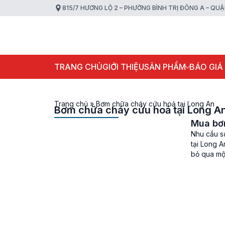
815/7 HƯƠNG LỘ 2 – PHƯỜNG BÌNH TRỊ ĐÔNG A – QU
TRANG CHỦ
GIỚI THIỆU
SẢN PHẨM
BÁO GIÁ
Trang chủ
»
Bơm chữa cháy cứu hoả tại Long An
Bơm chữa cháy cứu hoả tại Long A
Mua bơm
Nhu cầu s
tại Long 
bỏ qua mộ
hoả. Đóng 