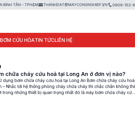
ẬN BÌNH TÂN – TPHCM
THANHDAT@MAYCONGNGHIEP.VN
0909-152-
 BƠM CỨU HỎA
TIN TỨC
LIÊN HỆ
n
 chữa cháy cứu hoả tại Long An ở đơn vị nào?
ử dụng bơm chữa cháy cứu hoả tại Long An Bơm chữa cháy cứu hoả
An – Nhắc tới hệ thống phòng cháy chữa cháy thì chắc chắn không th
t trong những thiết bị quan trọng nhất đó là máy bơm chữa cháy cứu
vai trò […]