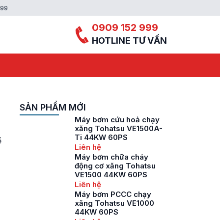
999
0909 152 999
HOTLINE TƯ VẤN
SẢN PHẨM MỚI
Máy bơm cứu hoả chạy
xăng Tohatsu VE1500A-
Ti 44KW 60PS
ể
Liên hệ
Máy bơm chữa cháy
động cơ xăng Tohatsu
VE1500 44KW 60PS
Liên hệ
Máy bơm PCCC chạy
xăng Tohatsu VE1000
44KW 60PS