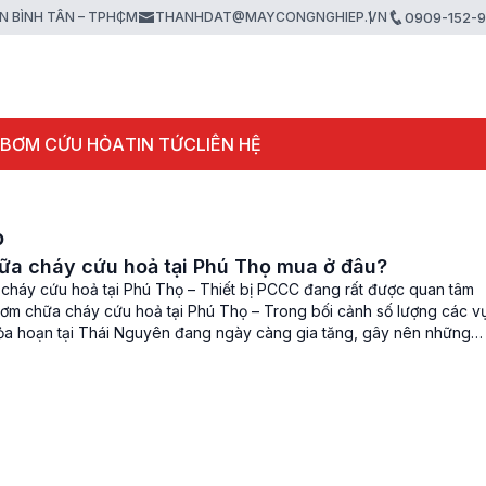
ẬN BÌNH TÂN – TPHCM
THANHDAT@MAYCONGNGHIEP.VN
0909-152-
 BƠM CỨU HỎA
TIN TỨC
LIÊN HỆ
ọ
a cháy cứu hoả tại Phú Thọ mua ở đâu?
cháy cứu hoả tại Phú Thọ – Thiết bị PCCC đang rất được quan tâm
Bơm chữa cháy cứu hoả tại Phú Thọ – Trong bối cảnh số lượng các v
ỏa hoạn tại Thái Nguyên đang ngày càng gia tăng, gây nên những
về người và […]