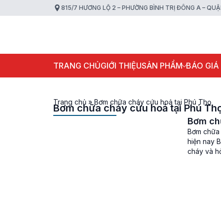
815/7 HƯƠNG LỘ 2 – PHƯỜNG BÌNH TRỊ ĐÔNG A – QU
TRANG CHỦ
GIỚI THIỆU
SẢN PHẨM
BÁO GIÁ
Trang chủ
»
Bơm chữa cháy cứu hoả tại Phú Thọ
Bơm chữa cháy cứu hoả tại Phú Th
Bơm chữ
Bơm chữa 
hiện nay 
cháy và h
thiệt hại 