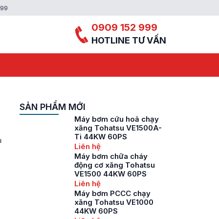
999
0909 152 999
HOTLINE TƯ VẤN
SẢN PHẨM MỚI
Máy bơm cứu hoả chạy
xăng Tohatsu VE1500A-
Ti 44KW 60PS
ụ
Liên hệ
Máy bơm chữa cháy
động cơ xăng Tohatsu
VE1500 44KW 60PS
Liên hệ
Máy bơm PCCC chạy
xăng Tohatsu VE1000
44KW 60PS