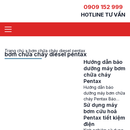
0909 152 999
HOTLINE TƯ VẤN
Trang chủ
»
bơm chữa cháy diesel pentax
bơm chữa cháy diesel pentax
Hướng dẫn bảo
dưỡng máy bơm
chữa cháy
Pentax
Hướng dẫn bảo
dưỡng máy bơm chữa
cháy Pentax Bảo
Sử dụng máy
dưỡng máy bơm chữa
cháy Pentax – Máy
bơm cứu hoả
bơm chữa cháy
Pentax tiết kiệm
Pentax là một trong
điện
những sản phẩm