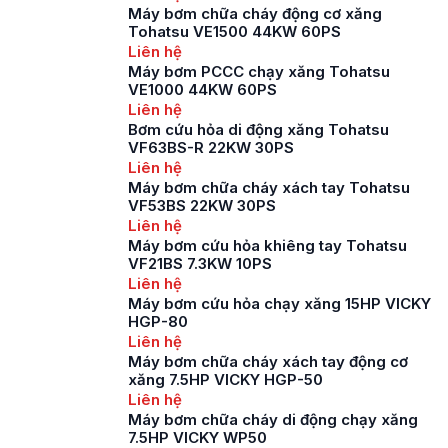
chắc chắn không thể
Máy bơm chữa cháy động cơ xăng
bỏ qua một trong
Tohatsu VE1500 44KW 60PS
những thương hiệu
Liên hệ
đang được ưa
Máy bơm PCCC chạy xăng Tohatsu
chuộng nhất trên thị
VE1000 44KW 60PS
trường hiện nay, đó là
Liên hệ
máy bơm […]
Bơm cứu hỏa di động xăng Tohatsu
VF63BS-R 22KW 30PS
Liên hệ
Máy bơm chữa cháy xách tay Tohatsu
VF53BS 22KW 30PS
Liên hệ
Máy bơm cứu hỏa khiêng tay Tohatsu
VF21BS 7.3KW 10PS
Liên hệ
Máy bơm cứu hỏa chạy xăng 15HP VICKY
HGP-80
Liên hệ
Máy bơm chữa cháy xách tay động cơ
xăng 7.5HP VICKY HGP-50
Liên hệ
Máy bơm chữa cháy di động chạy xăng
7.5HP VICKY WP50