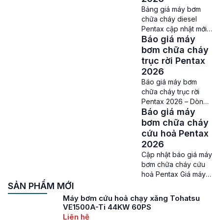
[…]
bơm nước ở nước ta
Bảng giá máy bơm
đang có tình trạng trà
chữa cháy diesel
trộn rất nhiều hàng
Pentax cập nhật mới
giả, hàng nhái. Nhất là
Báo giá máy
nhất năm 2026 Giá
những dòng máy bơm
máy bơm chữa cháy
bơm chữa cháy
nước nổi tiếng được
diesel Pentax – Người
trục rời Pentax
nhập khẩu […]
tiêu dùng hiện nay có
2026
rất nhiều sự lựa chọn
Báo giá máy bơm
về các dòng máy
chữa cháy trục rời
bơm chữa cháy,
Pentax 2026 – Dòng
nhưng được ưa
Báo giá máy
bơm được ưa chuộng
chuộng hơn cả thì vẫn
nhất hiện nay Giá máy
bơm chữa cháy
phải nhắc tới dòng
bơm chữa cháy trục
cứu hoả Pentax
máy bơm chữa […]
rời Pentax – Trong số
2026
các dòng máy bơm
Cập nhật báo giá máy
chữa cháy trục rời
bơm chữa cháy cứu
đang được cung cấp
hoả Pentax Giá máy
trên thị trường, thì các
bơm chữa cháy cứu
SẢN PHẨM MỚI
sản phẩm bơm trục rời
hoả Pentax – Nhắc tới
Máy bơm cứu hoả chạy xăng Tohatsu
Pentax CA đang […]
dòng máy bơm chữa
VE1500A-Ti 44KW 60PS
cháy cứu hoả thì
Liên hệ