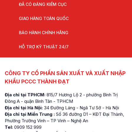
ĐÃ CÓ ĐĂNG KIỂM CỤC
GIAO HÀNG TOÀN QUỐC
BẢO HÀNH CHÍNH HÃNG
HỖ TRỢ KỸ THUẬT 24/7
CÔNG TY CỔ PHẦN SẢN XUẤT VÀ XUẤT NHẬP
KHẨU PCCC THÀNH ĐẠT
Địa chỉ tại TPHCM:
815/7 Hương Lộ 2 - phường Bình Trị
Đông A - quận Bình Tân - TPHCM
Địa chỉ tại Hà Nội:
34 Đường Láng - Ngã Tư Sở - Hà Nội
Địa chỉ tại Miền Trung :
Số 36 đường D1 – KĐT Đại Thành,
Phường Trường Vinh – TP Vinh – Nghệ An
Tel:
0909 152 999