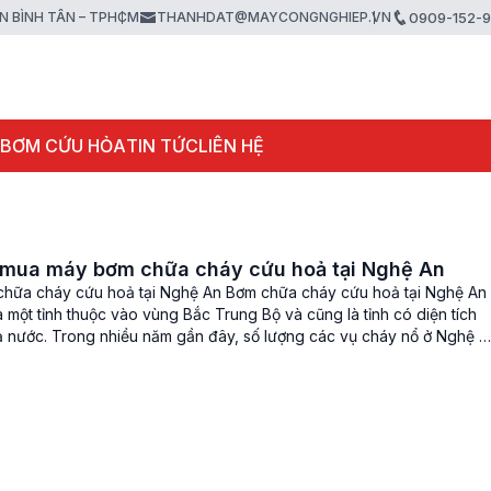
ẬN BÌNH TÂN – TPHCM
THANHDAT@MAYCONGNGHIEP.VN
0909-152-
 BƠM CỨU HỎA
TIN TỨC
LIÊN HỆ
 mua máy bơm chữa cháy cứu hoả tại Nghệ An
hữa cháy cứu hoả tại Nghệ An Bơm chữa cháy cứu hoả tại Nghệ An 
 một tỉnh thuộc vào vùng Bắc Trung Bộ và cũng là tỉnh có diện tích
cả nước. Trong nhiều năm gần đây, số lượng các vụ cháy nổ ở Nghệ A