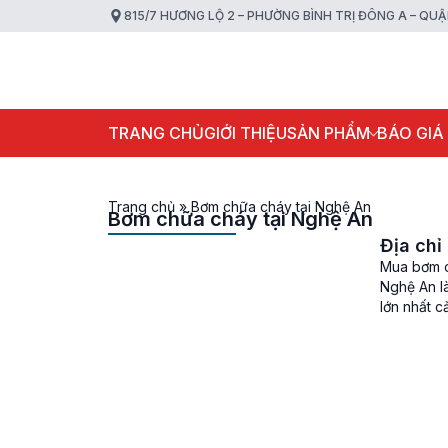
815/7 HƯƠNG LỘ 2 – PHƯỜNG BÌNH TRỊ ĐÔNG A – QU
TRANG CHỦ
GIỚI THIỆU
SẢN PHẨM
BÁO GIÁ
Trang chủ
»
Bơm chữa cháy tại Nghệ An
Bơm chữa cháy tại Nghệ An
Địa chỉ
Mua bơm c
Nghệ An là
lớn nhất 
đang […]