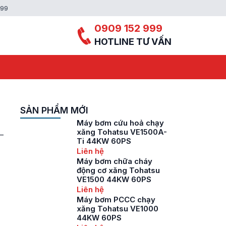
999
0909 152 999
HOTLINE TƯ VẤN
SẢN PHẨM MỚI
Máy bơm cứu hoả chạy
xăng Tohatsu VE1500A-
–
Ti 44KW 60PS
Liên hệ
n
Máy bơm chữa cháy
động cơ xăng Tohatsu
VE1500 44KW 60PS
Liên hệ
Máy bơm PCCC chạy
xăng Tohatsu VE1000
44KW 60PS