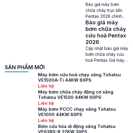
các dòng máy bơm
Báo giá máy bơm
chữa cháy trục rời
chữa cháy trục liền
đang được cung cấp
Pentax 2026 chính
trên thị trường, thì các
Báo giá máy
hãng đáng mua nhất
sản phẩm bơm trục rời
hiện nay Giá máy bơm
bơm chữa cháy
Pentax CA đang […]
chữa cháy trục liền
cứu hoả Pentax
Pentax – Máy bơm
2026
chữa cháy là một
Cập nhật báo giá máy
trong những thiết bị
bơm chữa cháy cứu
đang ngày càng
hoả Pentax Giá máy
được sử dụng phổ
bơm chữa cháy cứu
SẢN PHẨM MỚI
biến, để hỗ trợ cho
hoả Pentax – Nhắc tới
Máy bơm cứu hoả chạy xăng Tohatsu
công tác chữa cháy
dòng máy bơm chữa
VE1500A-Ti 44KW 60PS
khi có hoả […]
cháy cứu hoả thì
Liên hệ
chắc chắn không thể
Máy bơm chữa cháy động cơ xăng
bỏ qua một trong
Tohatsu VE1500 44KW 60PS
những thương hiệu
Liên hệ
đang được ưa
Máy bơm PCCC chạy xăng Tohatsu
chuộng nhất trên thị
VE1000 44KW 60PS
trường hiện nay, đó là
Liên hệ
máy bơm […]
Bơm cứu hỏa di động xăng Tohatsu
VF63BS-R 22KW 30PS