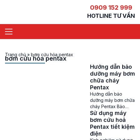
0909 152 999
HOTLINE TƯ VẤN
Trang chủ
»
bơm cứu hỏa pentax
bơm cứu hỏa pentax
Hướng dẫn bảo
dưỡng máy bơm
chữa cháy
Pentax
Hướng dẫn bảo
dưỡng máy bơm chữa
cháy Pentax Bảo
Sử dụng máy
dưỡng máy bơm chữa
cháy Pentax – Máy
bơm cứu hoả
bơm chữa cháy
Pentax tiết kiệm
Pentax là một trong
điện
những sản phẩm