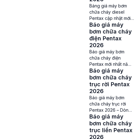
[…]
bơm nước ở nước ta
Bảng giá máy bơm
đang có tình trạng trà
chữa cháy diesel
trộn rất nhiều hàng
Pentax cập nhật mới
giả, hàng nhái. Nhất là
Báo giá máy
nhất năm 2026 Giá
những dòng máy bơm
máy bơm chữa cháy
bơm chữa cháy
nước nổi tiếng được
diesel Pentax – Người
điện Pentax
nhập khẩu […]
tiêu dùng hiện nay có
2026
rất nhiều sự lựa chọn
Báo giá máy bơm
về các dòng máy
chữa cháy điện
bơm chữa cháy,
Pentax mới nhất năm
nhưng được ưa
Báo giá máy
2026 Giá máy bơm
chuộng hơn cả thì vẫn
chữa cháy điện
bơm chữa cháy
phải nhắc tới dòng
Pentax – Máy bơm
trục rời Pentax
máy bơm chữa […]
điện chữa cháy
2026
Pentax là một dòng
Báo giá máy bơm
bơm thuộc vào phân
chữa cháy trục rời
khúc hàng cao cấp,
Pentax 2026 – Dòng
được đánh giá cao về
Báo giá máy
bơm được ưa chuộng
chất lượng, độ bền
nhất hiện nay Giá máy
bơm chữa cháy
cũng như hiệu suất
bơm chữa cháy trục
trục liền Pentax
làm việc, nhờ áp dụng
rời Pentax – Trong số
2026
[…]